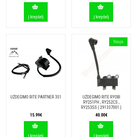
Į krepšelį
Į krepšelį
Nauja
UŽDEGIMO RITĖ PARTNER 351
UŽDEGIMO RITĖ RYOBI
RY251PH , RY252CS ,
RY253SS ( 291337001 )
15.99€
40.00€
Į krepšelį
Į krepšelį