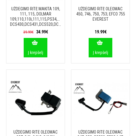
UŽDEGIMO RITĖ MAKITA 109,
UŽDEGIMO RITĖ OLEOMAC
111, 115, DOLMAR
450, 746, 750, 753; EFCO 755
109,110,110i,111,115,PS34,PS52,PS540,MAKITA
EVEREST
DCS430,DCS431,DCS520,DCS5200i,DCS540
34.99€
19.99€
39.99€
Į krepšelį
Į krepšelį
UŽDEGIMO RITĖ OLEOMAC
UŽDEGIMO RITĖ OLEOMAC