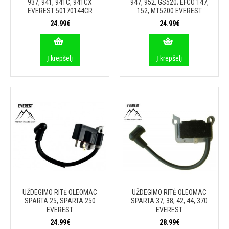
937, 941, 941C, 941CX
947, 952, GS520; EFCO 147,
EVEREST 50170144CR
152, MT5200 EVEREST
24.99€
24.99€
Į krepšelį
Į krepšelį
UŽDEGIMO RITĖ OLEOMAC
UŽDEGIMO RITĖ OLEOMAC
SPARTA 25, SPARTA 250
SPARTA 37, 38, 42, 44, 370
EVEREST
EVEREST
24.99€
28.99€