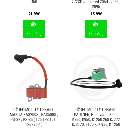
450
272XP Jonsered 2054 , 2055 ,
2095
21.99€
15.99€
Į krepšelį
Į krepšelį
UŽDEGIMO RITĖ TINKANTI
UŽDEGIMO RITĖ TINKANTI
MAKITA EA3200S , EA3500S ,
PARTNER, Husqvarna K650,
PS-32 , PS-35 ( 125 143 101 ,
K750, K950, K1250 268 K, 272
126270-4 )
K, 3120, 3120 K, K 950, K 1250