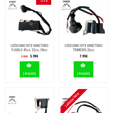
-25%
UŽDEGIMO RITĖ KINIETIŠKO
UŽDEGIMO RITĖ KINIETIŠKO
PJŪKLO 45cc, 52cc, 58cc
TRIMERIO 26cc
5.99€
7.99€
7.99€
Į krepšelį
Į krepšelį
Laikinai Nėra