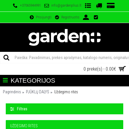
+37065944991
info@gardenplius.lt
Prisijungti
Registruotis
0 prekė(s) - 0.00€
KATEGORIJOS
Pagrindinis
PJŪKLŲ DALYS
Uždegimo ritės
Filtras
UŽDEGIMO RITĖS