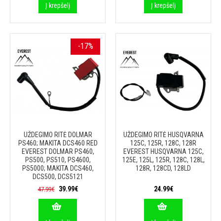
Į krepšelį
Į krepšelį
-17%
UŽDEGIMO RITĖ DOLMAR
UŽDEGIMO RITĖ HUSQVARNA
PS460; MAKITA DCS460 RED
125C, 125R, 128C, 128R
EVEREST DOLMAR PS460,
EVEREST HUSQVARNA 125C,
PS500, PS510, PS4600,
125E, 125L, 125R, 128C, 128L,
PS5000; MAKITA DCS460,
128R, 128CD, 128LD
DCS500, DCS5121
39.99€
24.99€
47.99€