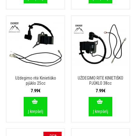
Uždegimo ritė Kinietiško
UŽDEGIMO RITĖ KINIETIŠKO
pjūklo 25cc
PJŪKLO 38cc
7.99€
7.99€
Į krepšelį
Į krepšelį