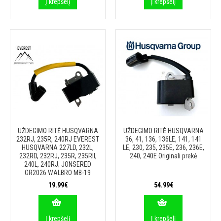
Į krepšelį
Į krepšelį
UŽDEGIMO RITĖ HUSQVARNA
UŽDEGIMO RITĖ HUSQVARNA
232RJ, 235R, 240RJ EVEREST
36, 41, 136, 136LE, 141, 141
HUSQVARNA 227LD, 232L,
LE, 230, 235, 235E, 236, 236E,
232RD, 232RJ, 235R, 235RII,
240, 240E Originali prekė
240L, 240RJ; JONSERED
GR2026 WALBRO MB-19
19.99€
54.99€
Į krepšelį
Į krepšelį