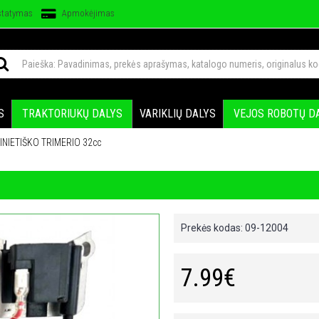
statymas
Apmokėjimas
S
TRAKTORIUKŲ DALYS
VARIKLIŲ DALYS
VEJOS ROBOTŲ D
INIETIŠKO TRIMERIO 32cc
Prekės kodas:
09-12004
7.99€