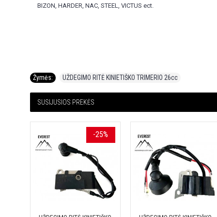
BIZON, HARDER, NAC, STEEL, VICTUS ect.
Žymės:
UŽDEGIMO RITĖ KINIETIŠKO TRIMERIO 26cc
SUSIJUSIOS PREKĖS
-25%