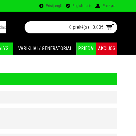
Prisijungti
Registruotis
Paskyra
0 prekė(s) - 0.00€
ALYS
VARIKLIAI / GENERATORIAI
PRIEDAI
AKCIJOS