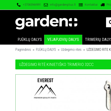
+37065944991
info@gardenplius.lt
Kontaktai
Pri
PJŪKLŲ DALYS
VEJAPJOVIŲ DALYS
TRIMERIŲ DALY
Pagrindinis
PJŪKLŲ DALYS
Uždegimo ritės
UŽDEGIMO RITĖ K
UŽDEGIMO RITĖ KINIETIŠKO TRIMERIO 32CC