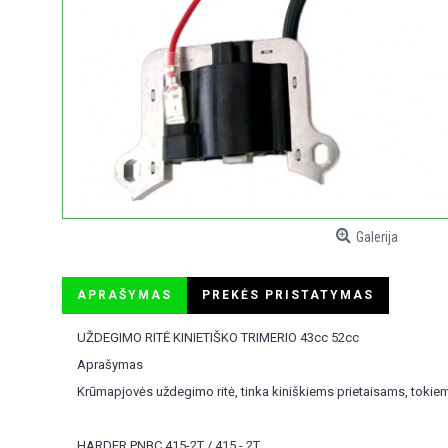
Galerija
APRAŠYMAS
PREKĖS PRISTATYMAS
UŽDEGIMO RITĖ KINIETIŠKO TRIMERIO 43cc 52cc
Aprašymas
Krūmapjovės uždegimo ritė, tinka kiniškiems prietaisams, tokiems
HARDER PNBC 415-2T / 415 - 2T