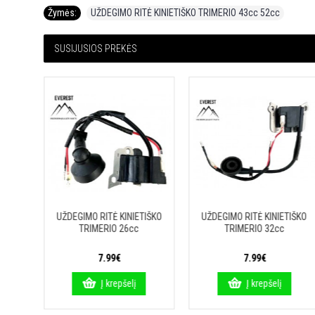
Žymės:
UŽDEGIMO RITĖ KINIETIŠKO TRIMERIO 43cc 52cc
SUSIJUSIOS PREKĖS
25%
IŠKO
UŽDEGIMO RITĖ KINIETIŠKO
UŽDEGIMO RITĖ KINIETIŠKO
58cc
TRIMERIO 26cc
TRIMERIO 32cc
7.99€
7.99€
Į krepšelį
Į krepšelį