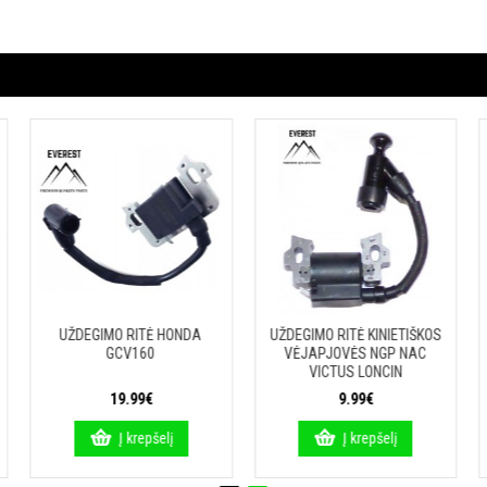
UŽDEGIMO RITĖ HONDA
UŽDEGIMO RITĖ KINIETIŠKOS
GCV160
VĖJAPJOVĖS NGP NAC
VICTUS LONCIN
19.99€
9.99€
Į krepšelį
Į krepšelį