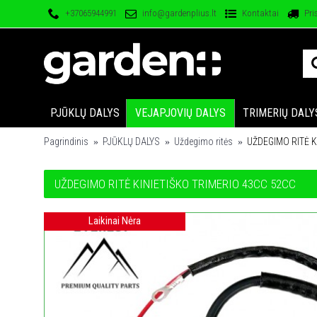
+37065944991
info@gardenplius.lt
Kontaktai
Pri
PJŪKLŲ DALYS
VEJAPJOVIŲ DALYS
TRIMERIŲ DALY
Pagrindinis
PJŪKLŲ DALYS
Uždegimo ritės
UŽDEGIMO RITĖ K
UŽDEGIMO RITĖ KINIETIŠKO TRIMERIO 43CC 52CC
Laikinai Nėra