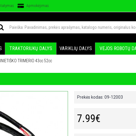
statymas
Apmokėjimas
S
TRAKTORIUKŲ DALYS
VARIKLIŲ DALYS
VEJOS ROBOTŲ D
INIETIŠKO TRIMERIO 43cc 52cc
Prekės kodas:
09-12003
7.99€