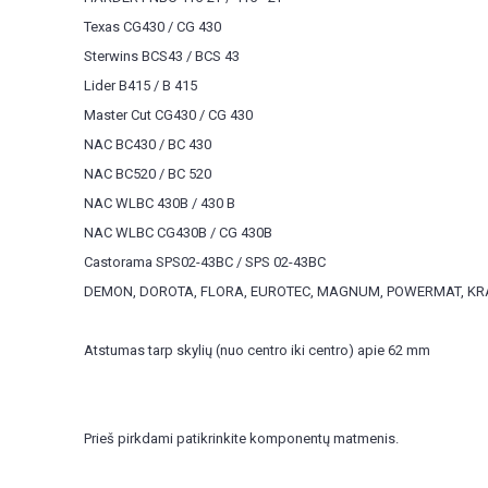
Texas CG430 / CG 430
Sterwins BCS43 / BCS 43
Lider B415 / B 415
Master Cut CG430 / CG 430
NAC BC430 / BC 430
NAC BC520 / BC 520
NAC WLBC 430B / 430 B
NAC WLBC CG430B / CG 430B
Castorama SPS02-43BC / SPS 02-43BC
DEMON, DOROTA, FLORA, EUROTEC, MAGNUM, POWERMAT, KRAF
Atstumas tarp skylių (nuo centro iki centro) apie 62 mm
Prieš pirkdami patikrinkite komponentų matmenis.