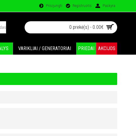
Prisijungti
Registruotis
Paskyra
0 prekė(s) - 0.00€
ALYS
VARIKLIAI / GENERATORIAI
PRIEDAI
AKCIJOS