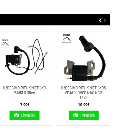
UŽDEGIMO RITĖ KINIETIŠKO
UŽDEGIMO RITĖ KINIETIŠKOS
PJŪKLO 38cc
VĖJAPJOVĖS NAC NGP
T675
7.99€
10.99€
Į krepšelį
Į krepšelį