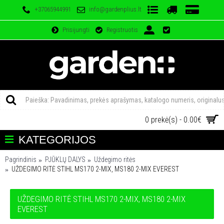
+37065944991
info@gardenplius.lt
Prisijungti
Registruotis
0 prekė(s) - 0.00€
KATEGORIJOS
Pagrindinis
PJŪKLŲ DALYS
Uždegimo ritės
UŽDEGIMO RITĖ STIHL MS170 2-MIX, MS180 2-MIX EVEREST
UŽDEGIMO RITĖ STIHL MS170 2-MIX, MS180 2-MIX
EVEREST