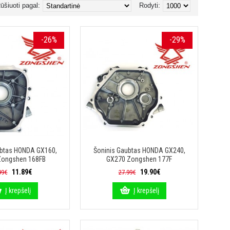
ūšiuoti pagal:
Rodyti:
-26%
-29%
ubtas HONDA GX160,
Šoninis Gaubtas HONDA GX240,
Zongshen 168FB
GX270 Zongshen 177F
11.89€
19.90€
99€
27.99€
Į krepšelį
Į krepšelį