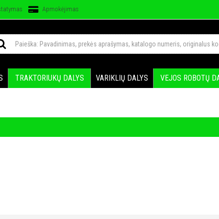
statymas
Apmokėjimas
S
TRAKTORIUKŲ DALYS
VARIKLIŲ DALYS
VEJOS ROBOTŲ D