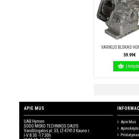
VARIKLIO BLOKAS HO
59.99€
Į krepše
APIE MUS
INFORMAC
UAB Hymen
Apie Mus
SODO MIŠKO TECHNIKOS DALYS
Apmokėjim
Vandžiogalos pl. 53, LT-47413 Kauno r.
Pristatyma
I-V 8:30 -17:30h