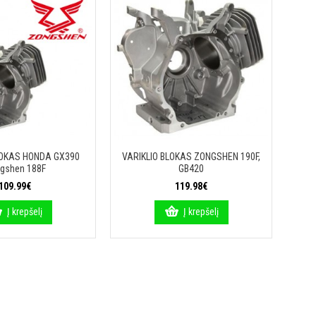
LOKAS HONDA GX390
VARIKLIO BLOKAS ZONGSHEN 190F,
gshen 188F
GB420
109.99€
119.98€
Į krepšelį
Į krepšelį