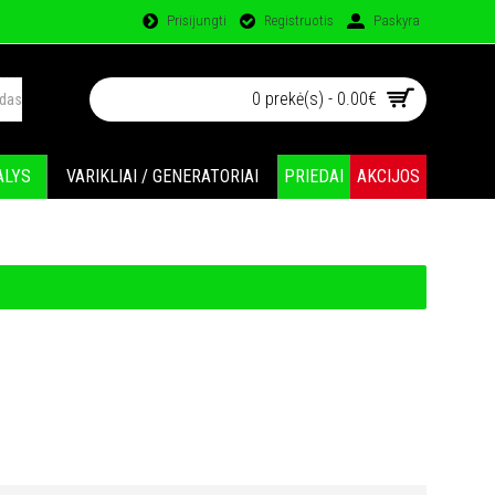
Prisijungti
Registruotis
Paskyra
0 prekė(s) - 0.00€
ALYS
VARIKLIAI / GENERATORIAI
PRIEDAI
AKCIJOS