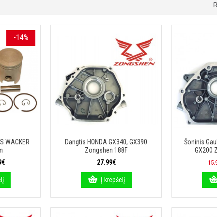
R
-14%
AS WACKER
Dangtis HONDA GX340, GX390
Šoninis Ga
m
Zongshen 188F
GX200 
9€
27.99€
15.
lį
Į krepšelį