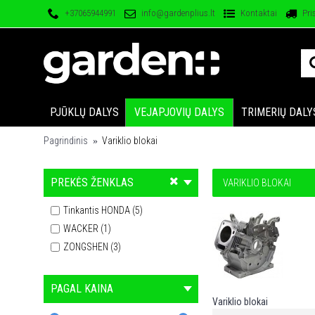
+37065944991
info@gardenplius.lt
Kontaktai
Pri
PJŪKLŲ DALYS
VEJAPJOVIŲ DALYS
TRIMERIŲ DALY
Pagrindinis
Variklio blokai
PREKĖS ŽENKLAS
VARIKLIO BLOKAI
Tinkantis HONDA (5)
WACKER (1)
ZONGSHEN (3)
PAGAL KAINA
Variklio blokai