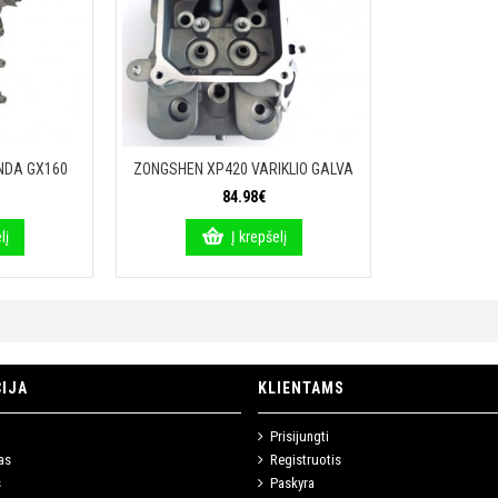
NDA GX160
ZONGSHEN XP420 VARIKLIO GALVA
84.98€
lį
Į krepšelį
IJA
KLIENTAMS
Prisijungti
as
Registruotis
s
Paskyra