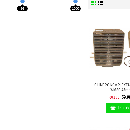
9€
100€
CILINDRO KOMPLEKT
WM80 45m
59.9
69.99€
Į krepše