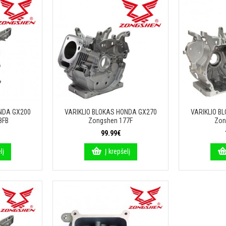
NDA GX200
VARIKLIO BLOKAS HONDA GX270
VARIKLIO B
8FB
Zongshen 177F
Zon
99.99€
lį
Į krepšelį