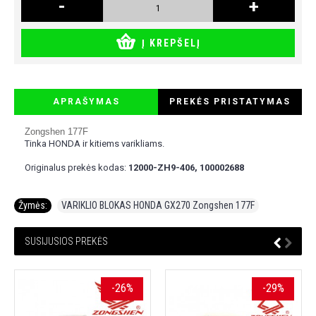
-
+
Į KREPŠELĮ
APRAŠYMAS
PREKĖS PRISTATYMAS
Zongshen 177
F
Tinka HONDA ir kitiems varikliams.
Originalus prekės kodas:
12000-ZH9-406, 100002688
Žymės:
VARIKLIO BLOKAS HONDA GX270 Zongshen 177F
SUSIJUSIOS PREKĖS
-26%
-29%