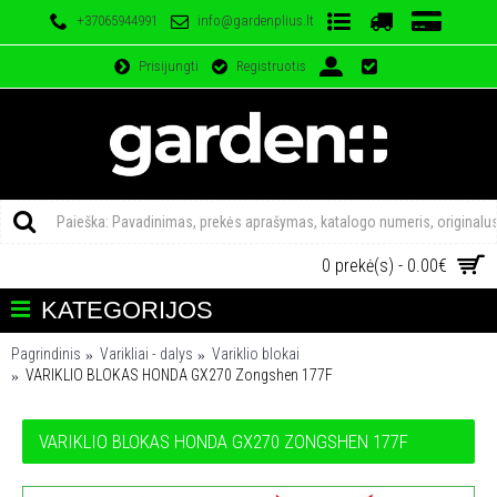
+37065944991
info@gardenplius.lt
Prisijungti
Registruotis
0 prekė(s) - 0.00€
KATEGORIJOS
Pagrindinis
Varikliai - dalys
Variklio blokai
VARIKLIO BLOKAS HONDA GX270 Zongshen 177F
VARIKLIO BLOKAS HONDA GX270 ZONGSHEN 177F