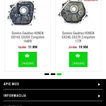
Šoninis Gaubtas HONDA
Šoninis Gaubtas HONDA
GX160, GX200 Zongshen
GX240, GX270 Zongshen
168FB
177F
11.89€
19.90€
15.99€
27.99€
Į krepšelį
Į krepšelį
APIE MUS
INFORMACIJA