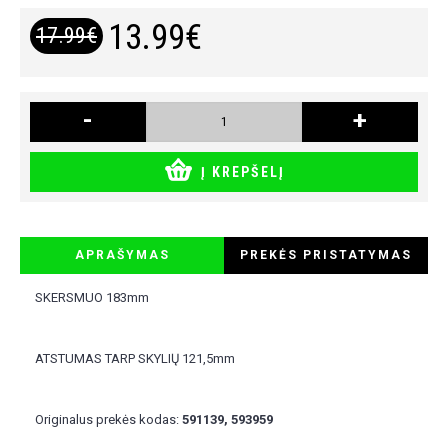
13.99€
17.99€
-
+
Į KREPŠELĮ
APRAŠYMAS
PREKĖS PRISTATYMAS
SKERSMUO 183mm
ATSTUMAS TARP SKYLIŲ 121,5mm
Originalus prekės kodas:
591139, 593959