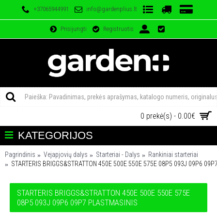
+37065944991
info@gardenplius.lt
Prisijungti
Registruotis
0 prekė(s) - 0.00€
KATEGORIJOS
Pagrindinis
Vejapjovių dalys
Starteriai - Dalys
Rankiniai starteriai
STARTERIS BRIGGS&STRATTON 450E 500E 550E 575E 08P5 093J 09P6 09P
STARTERIS BRIGGS&STRATTON 450E 500E 550E 575E
08P5 093J 09P6 09P7 PLASTMASINIS