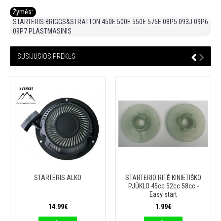
Žymės:
STARTERIS BRIGGS&STRATTON 450E 500E 550E 575E 08P5 093J 09P6
09P7 PLASTMASINIS
SUSIJUSIOS PREKĖS
STARTERIS ALKO
STARTERIO RITĖ KINIETIŠKO
PJŪKLO 45cc 52cc 58cc -
Easy start
14.99€
1.99€