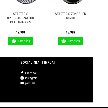
STARTERIS
STARTERIS ZONGSHEN
BRIGGS&STRATTON
GB200
PLASTMASINIS
19.99€
13.99€
Į krepšelį
Į krepšelį
SOCIALINIAI TINKLAI
Facebook
Instagram
youtube