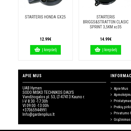
STARTERIS HONDA GX25
STARTERIS
BRIGGS&STRATTON CLASIC
SPRINT 3,5KM xc35
12.99€
14.99€
Į krepšelį
Į krepšelį
APIE MUS
INFORMAC
UAB Hymen
Apie Mus
SODO MIŠKO TECHNIKOS DALYS
Apmokėjim
Vandžiogalos pl. 53, LT-47413 Kauno r.
Pristatyma
I-V 8:30 -17:30h
VI 09:00 -13:00h
Prekių pirk
+37065944991
Privatumo P
Info@gardenplius.lt
Grąžinimas 