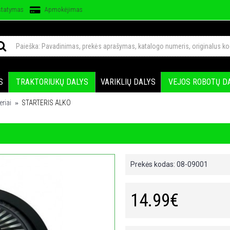
statymas
Apmokėjimas
S
TRAKTORIUKŲ DALYS
VARIKLIŲ DALYS
VEJOS ROBOTŲ D
eriai
STARTERIS ALKO
Prekės kodas:
08-09001
14.99€