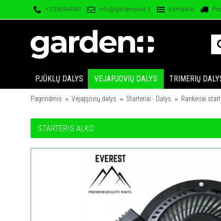
+37065944991
info@gardenplius.lt
Kontaktai
Pri
PJŪKLŲ DALYS
VEJAPJOVIŲ DALYS
TRIMERIŲ DALY
Pagrindinis
Vejapjovių dalys
Starteriai - Dalys
Rankiniai start
STARTERIS ALKO