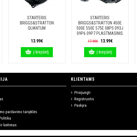
STARTERIS
STARTERIS
BRIGGS&STRATTON
BRIGGS&STRATTON 450E
QUANTUM
500E 550E 575E 08P5 093J
09P6 09P7 PLASTMASINIS
13.99€
13.99€
17.99€
Į krepšelį
Į krepšelį
IJA
KLIENTAMS
Prisijungti
as
Registruotis
s
Paskyra
imo pardavimo taisyklės
olitika
ir keitimas