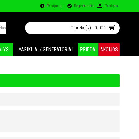
Prisijungti
Registruotis
Paskyra
0 prekė(s) - 0.00€
ALYS
VARIKLIAI / GENERATORIAI
PRIEDAI
AKCIJOS