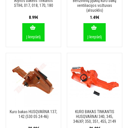
Alyvos bakelis Tinkantis
Benzininių pjūklų kuro bakų
STIHL 017, 018, 170, 180
ventiliacijos vožtuvas
(alsuoklis)
8.99€
1.49€
Į krepšelį
Į krepšelį
Kuro bakas HUSQVARNA 137,
KURO BAKAS TINKANTIS
142 (530 05 24-46)
HUSQVARNAI 340, 345,
346XP, 350, 351, 455, 2149