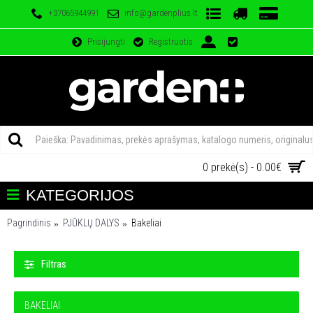
+37065944991
info@gardenplius.lt
Prisijungti
Registruotis
0 prekė(s) - 0.00€
KATEGORIJOS
Pagrindinis
PJŪKLŲ DALYS
Bakeliai
Filtras
BAKELIAI