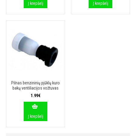
Į krepšelį
Į krepšelį
Pilnas benzininių pjūklų kuro
bakų ventiliacijos vožtuvas
1.99€
Į krepšelį