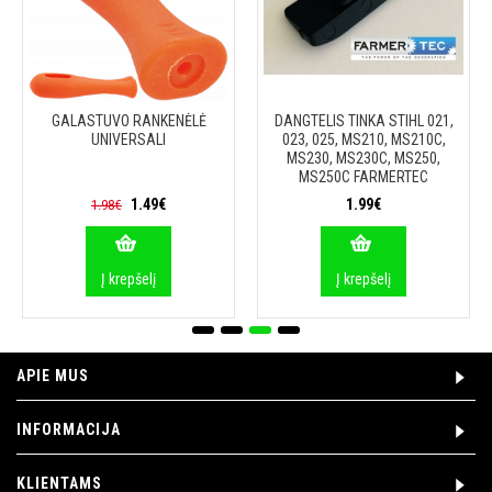
GALASTUVO RANKENĖLĖ
DANGTELIS TINKA STIHL 021,
UNIVERSALI
023, 025, MS210, MS210C,
MS230, MS230C, MS250,
MS250C FARMERTEC
1.49€
1.99€
1.98€
Į krepšelį
Į krepšelį
APIE MUS
INFORMACIJA
KLIENTAMS