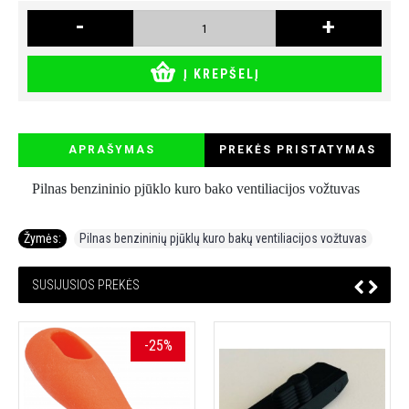
-
+
Į KREPŠELĮ
APRAŠYMAS
PREKĖS PRISTATYMAS
Pilnas benzininio pjūklo kuro bako ventiliacijos vožtuvas
Žymės:
Pilnas benzininių pjūklų kuro bakų ventiliacijos vožtuvas
SUSIJUSIOS PREKĖS
-25%