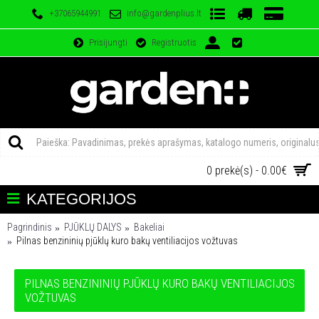
+37065944991
info@gardenplius.lt
Prisijungti
Registruotis
0 prekė(s) - 0.00€
KATEGORIJOS
Pagrindinis
PJŪKLŲ DALYS
Bakeliai
Pilnas benzininių pjūklų kuro bakų ventiliacijos vožtuvas
PILNAS BENZININIŲ PJŪKLŲ KURO BAKŲ VENTILIACIJOS
VOŽTUVAS