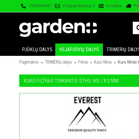
+37065944991
info@gardenplius.lt
Kontaktai
Pri
PJŪKLŲ DALYS
VEJAPJOVIŲ DALYS
TRIMERIŲ DALY
Pagrindinis
TRIMERIŲ dalys
Filtrai
Kuro filtrai
Kuro filtras
KURO FILTRAS TINKANTIS STHIL MS / 8.0 MM