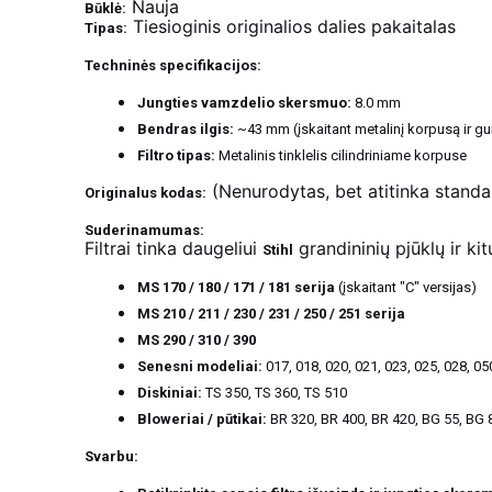
Nauja
Būklė:
Tiesioginis originalios dalies pakaitalas
Tipas:
Techninės specifikacijos:
Jungties vamzdelio skersmuo:
8.0 mm
Bendras ilgis:
~43 mm (įskaitant metalinį korpusą ir gu
Filtro tipas:
Metalinis tinklelis cilindriniame korpuse
(Nenurodytas, bet atitinka standart
Originalus kodas:
Suderinamumas:
Filtrai tinka daugeliui
grandininių pjūklų ir ki
Stihl
MS 170 / 180 / 171 / 181 serija
(įskaitant "C" versijas)
MS 210 / 211 / 230 / 231 / 250 / 251 serija
MS 290 / 310 / 390
Senesni modeliai:
017, 018, 020, 021, 023, 025, 028, 05
Diskiniai:
TS 350, TS 360, TS 510
Bloweriai / pūtikai:
BR 320, BR 400, BR 420, BG 55, BG 
Svarbu: