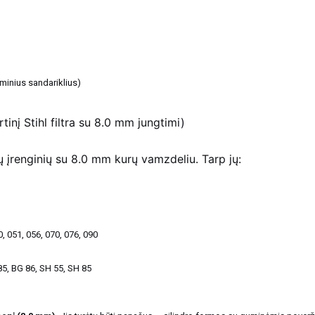
minius sandariklius)
inį Stihl filtra su 8.0 mm jungtimi)
tų įrenginių su 8.0 mm kurų vamzdeliu. Tarp jų:
0, 051, 056, 070, 076, 090
85, BG 86, SH 55, SH 85