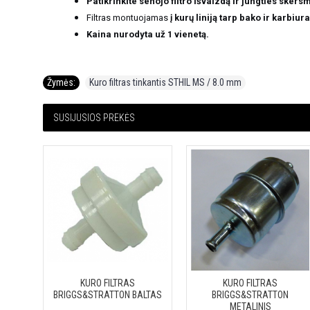
Patikrinkite senojo filtro išvaizdą ir jungties skers
Filtras montuojamas
į kurų liniją tarp bako ir karbiur
Kaina nurodyta už 1 vienetą.
Žymės:
Kuro filtras tinkantis STHIL MS / 8.0 mm
SUSIJUSIOS PREKĖS
KURO FILTRAS
KURO FILTRAS
BRIGGS&STRATTON BALTAS
BRIGGS&STRATTON
METALINIS