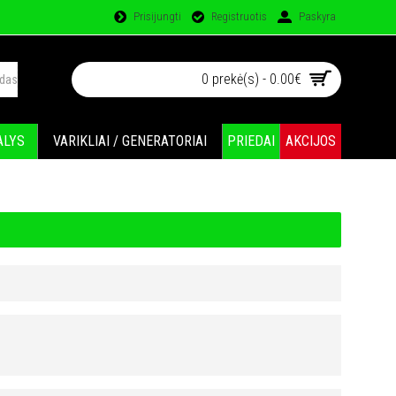
Prisijungti
Registruotis
Paskyra
0 prekė(s) - 0.00€
ALYS
VARIKLIAI / GENERATORIAI
PRIEDAI
AKCIJOS