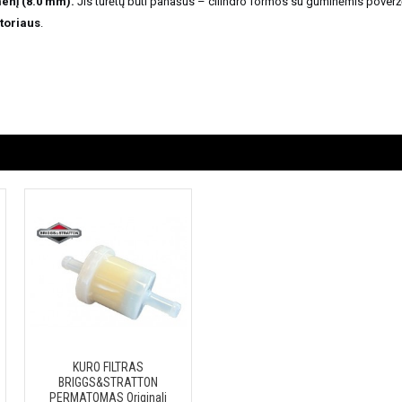
menį (8.0 mm).
Jis turėtų būti panašus – cilindro formos su guminėmis pover
atoriaus
.
KURO FILTRAS
BRIGGS&STRATTON
PERMATOMAS Originali