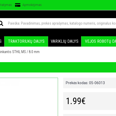
statymas
Apmokėjimas
S
TRAKTORIUKŲ DALYS
VARIKLIŲ DALYS
VEJOS ROBOTŲ D
 tinkantis STHIL MS / 8.0 mm
Prekės kodas:
05-06013
1.99€