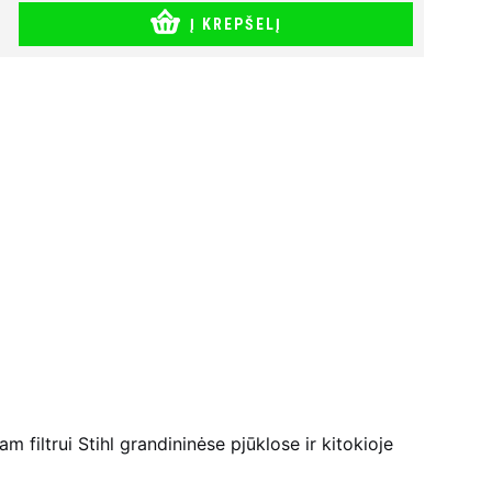
Į KREPŠELĮ
m filtrui Stihl grandininėse pjūklose ir kitokioje