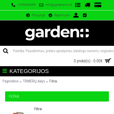
+37065944991
info@gardenplius.lt
Prisijungti
Registruotis
0 prekė(s) - 0.00€
KATEGORIJOS
Pagrindinis
TRIMERIŲ dalys
Filtrai
FILTRAI
Filtrai