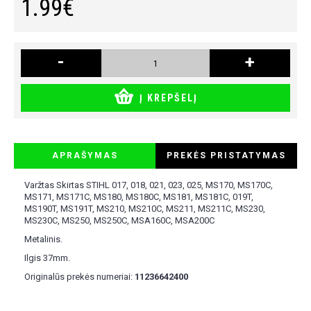
1.99€
-
+
Į KREPŠELĮ
APRAŠYMAS
PREKĖS PRISTATYMAS
Varžtas Skirtas STIHL 017, 018, 021, 023, 025, MS170, MS170C,
MS171, MS171C, MS180, MS180C, MS181, MS181C, 019T,
MS190T, MS191T, MS210, MS210C, MS211, MS211C, MS230,
MS230C, MS250, MS250C, MSA160C, MSA200C
Metalinis.
Ilgis 37mm.
Originalūs prekės numeriai:
11236642400