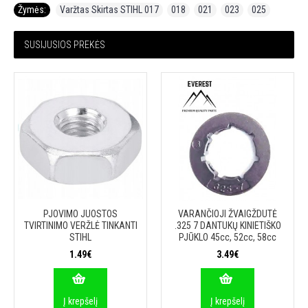
Žymės:
Varžtas Skirtas STIHL 017
,
018
,
021
,
023
,
025
SUSIJUSIOS PREKĖS
PJOVIMO JUOSTOS
VARANČIOJI ŽVAIGŽDUTĖ
TVIRTINIMO VERŽLĖ TINKANTI
.325 7 DANTUKŲ KINIETIŠKO
STIHL
PJŪKLO 45cc, 52cc, 58cc
1.49€
3.49€
Į krepšelį
Į krepšelį