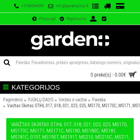
+37065944991
info@gardenplius.lt
Prisijungti
Registruotis
0 prekė(s) - 0.00€
KATEGORIJOS
Pagrindinis
PJŪKLŲ DALYS
Veržlės ir varžtai
Paieška
Varžtas Skirtas STIHL 017, 018, 021, 023, 025, MS170, MS170C, MS171
VARŽTAS SKIRTAS STIHL 017, 018, 021, 023, 025, MS170,
MS170C, MS171, MS171C, MS180, MS180C, MS181,
MS181C, 019T, MS190T, MS191T, MS210, MS210C, MS211,