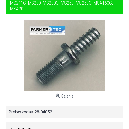
MS211C, MS230, MS230C, MS250, MS250C, MSA160C,
MSA200C
Galerija
Prekės kodas:
28-04052