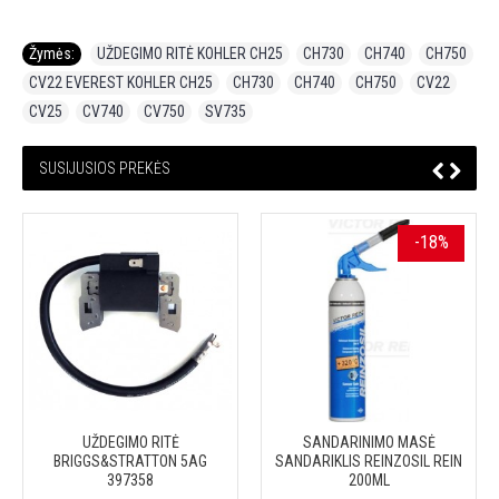
Žymės:
UŽDEGIMO RITĖ KOHLER CH25
,
CH730
,
CH740
,
CH750
,
CV22 EVEREST KOHLER CH25
,
CH730
,
CH740
,
CH750
,
CV22
,
CV25
,
CV740
,
CV750
,
SV735
SUSIJUSIOS PREKĖS
-18%
UŽDEGIMO RITĖ
SANDARINIMO MASĖ
BRIGGS&STRATTON 5AG
SANDARIKLIS REINZOSIL REIN
397358
200ML