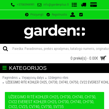
+37065944991
info@gardenplius.lt
Prisijungti
Registruotis
0 prekė(s) - 0.00€
KATEGORIJOS
Pagrindinis
Vejapjovių dalys
Uždegimo ritės
UŽDEGIMO RITĖ KOHLER CH25, CH730, CH740, CH750, CV22 EVEREST KOHLE
UŽDEGIMO RITĖ KOHLER CH25, CH730, CH740, CH750,
CV22 EVEREST KOHLER CH25, CH730, CH740, CH750,
CV22, CV25, CV740, CV750, SV735