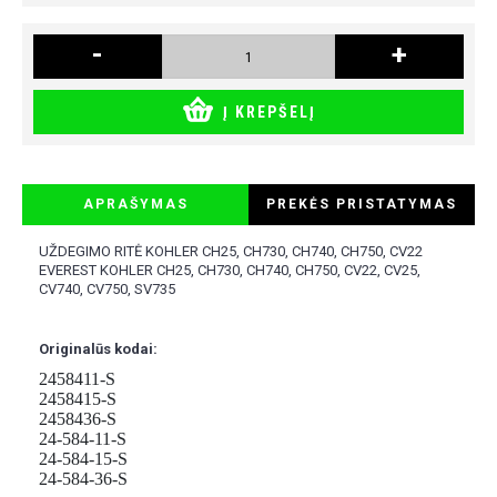
-
+
Į KREPŠELĮ
APRAŠYMAS
PREKĖS PRISTATYMAS
UŽDEGIMO RITĖ KOHLER CH25, CH730, CH740, CH750, CV22
EVEREST KOHLER CH25, CH730, CH740, CH750, CV22, CV25,
CV740, CV750, SV735
Originalūs kodai:
2458411-S
2458415-S
2458436-S
24-584-11-S
24-584-15-S
24-584-36-S