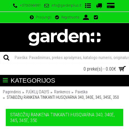
+37065944991
info@gardenplius.lt
Prisijungti
Registruotis
0 prekė(s) - 0.00€
KATEGORIJOS
Pagrindinis
PJŪKLŲ DALYS
Rankenos
Paieška
STABDŽIŲ RANKENA TINKANTI HUSQVARNA 340, 340E, 345, 345E, 350
STABDŽIŲ RANKENA TINKANTI HUSQVARNA 340, 340E,
345, 345E, 350