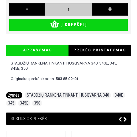
-
+
Į KREPŠELĮ
APRAŠYMAS
PREKĖS PRISTATYMAS
STABDŽIŲ RANKENA TINKANTI HUSQVARNA 340, 340E, 345,
345E, 350
Originalus prekės kodas:
503 85 09-01
Žymės:
STABDŽIŲ RANKENA TINKANTI HUSQVARNA 340
,
340E
,
345
,
345E
,
350
SUSIJUSIOS PREKĖS