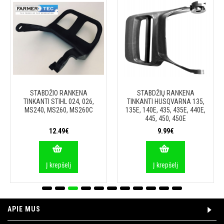
STABDŽIO RANKENA
STABDŽIŲ RANKENA
TINKANTI STIHL 024, 026,
TINKANTI HUSQVARNA 135,
MS240, MS260, MS260C
135E, 140E, 435, 435E, 440E,
445, 450, 450E
12.49€
9.99€
Į krepšelį
Į krepšelį
APIE MUS