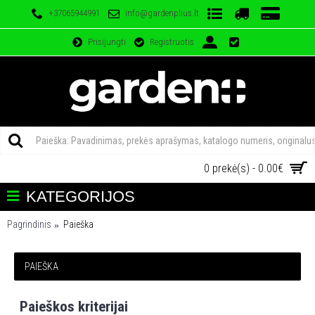
+37065944991
info@gardenplius.lt
Prisijungti
Registruotis
0 prekė(s) - 0.00€
KATEGORIJOS
Pagrindinis
Paieška
PAIEŠKA
Paieškos kriterijai