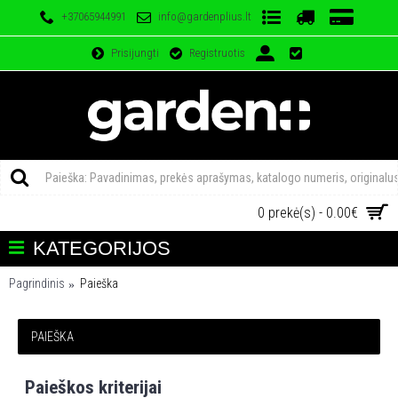
+37065944991
info@gardenplius.lt
Prisijungti
Registruotis
0 prekė(s) - 0.00€
KATEGORIJOS
Pagrindinis
Paieška
PAIEŠKA
Paieškos kriterijai