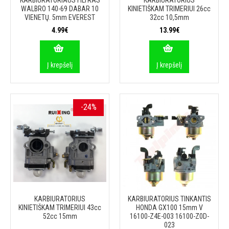
KARBIURATORIAUS FILTRAS
KARBIURATORIUS
WALBRO 140-69 DABAR 10
KINIETIŠKAM TRIMERIUI 26cc
VIENETŲ. 5mm EVEREST
32cc 10,5mm
4.99€
13.99€
Į krepšelį
Į krepšelį
-24%
KARBIURATORIUS
KARBIURATORIUS TINKANTIS
KINIETIŠKAM TRIMERIUI 43cc
HONDA GX100 15mm V
52cc 15mm
16100-Z4E-003 16100-Z0D-
023