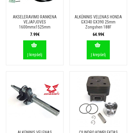
AKSELERAVIMO RANKENA
ALKŪNINIS VELENAS HONDA
VEJAPJOVĖS
GX340 GX390 25mm
1600mmx1525mm
Zongshen 188F
7.99€
64.99€
Į krepšelį
Į krepšelį
ALKŪNINIS VELENAS
CILINDRO KOMPLEKTAS