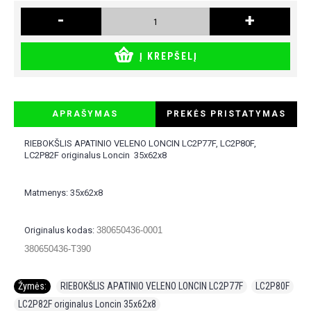
-
+
Į KREPŠELĮ
APRAŠYMAS
PREKĖS PRISTATYMAS
RIEBOKŠLIS APATINIO VELENO LONCIN LC2P77F, LC2P80F,
LC2P82F originalus Loncin 35x62x8
Matmenys: 35x62x8
Originalus kodas:
380650436-0001
380650436-T390
Žymės:
RIEBOKŠLIS APATINIO VELENO LONCIN LC2P77F
,
LC2P80F
,
LC2P82F originalus Loncin 35x62x8