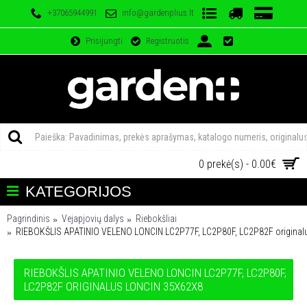
+37065944991
info@gardenplius.lt
Prisijungti
Registruotis
0 prekė(s) - 0.00€
KATEGORIJOS
Pagrindinis
Vejapjovių dalys
Riebokšliai
RIEBOKŠLIS APATINIO VELENO LONCIN LC2P77F, LC2P80F, LC2P82F original
RIEBOKŠLIS APATINIO VELENO LONCIN LC2P77F, LC2P80F,
LC2P82F ORIGINALUS LONCIN 35X62X8