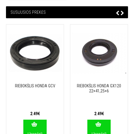
SUSIJUSIOS PREKĖS
RIEBOKŠLIS HONDA GCV
RIEBOKŠLIS HONDA GX120
22×41,25×6
2.49€
2.49€