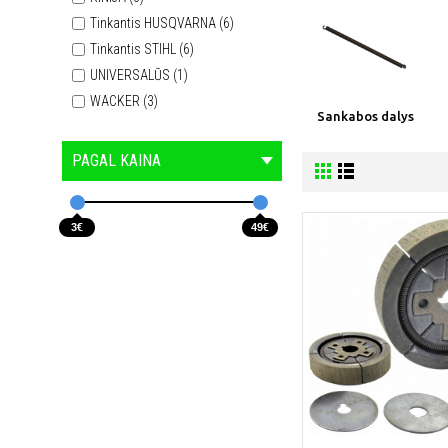
Tinkantis HUSQVARNA (6)
Tinkantis STIHL (6)
UNIVERSALŪS (1)
WACKER (3)
Sankabos dalys
PAGAL KAINA
3€
49€