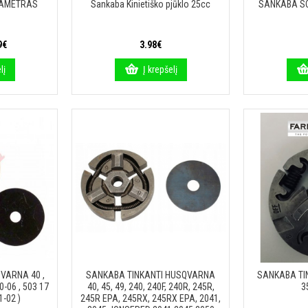
IAMETRAS
Sankaba Kinietiško pjūklo 25cc
SANKABA SO
9€
3.98€
lį
Į krepšelį
QVARNA 40 ,
SANKABA TINKANTI HUSQVARNA
SANKABA TI
60-06 , 503 17
40, 45, 49, 240, 240F, 240R, 245R,
3
1-02 )
245R EPA, 245RX, 245RX EPA, 2041,