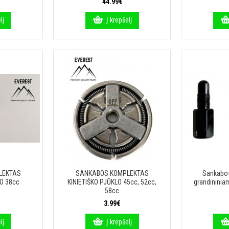
44.99€
lį
Į krepšelį
LEKTAS
SANKABOS KOMPLEKTAS
Sankabos
LO 38cc
KINIETIŠKO PJŪKLO 45cc, 52cc,
grandininiam
58cc
3.99€
lį
Į krepšelį