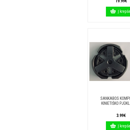
19.99€
Į krepše
SANKABOS KOMP
KINIETIŠKO PJŪK
3.99€
Į krepše