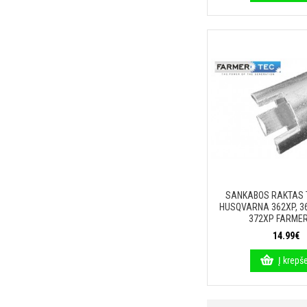
SANKABOS RAKTAS 
HUSQVARNA 362XP, 365
372XP FARME
14.99€
Į krepše