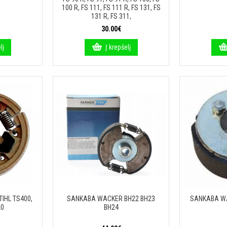
100 R, FS 111, FS 111 R, FS 131, FS
131 R, FS 311,
30.00€
lį
Į krepšelį
IHL TS400,
SANKABA WACKER BH22 BH23
SANKABA WA
20
BH24