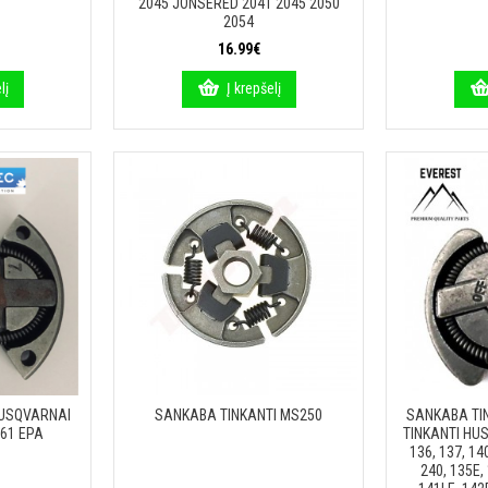
2045 JONSERED 2041 2045 2050
2054
16.99€
lį
Į krepšelį
HUSQVARNAI
SANKABA TINKANTI MS250
SANKABA TI
 261 EPA
TINKANTI HUS
136, 137, 140
240, 135E,