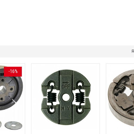
R
-16%