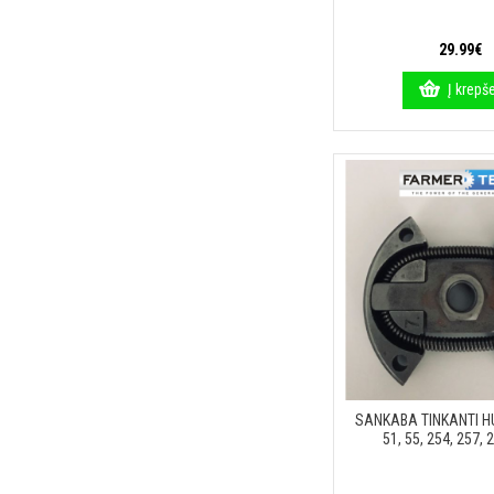
29.99€
Į krepše
SANKABA TINKANTI 
51, 55, 254, 257,