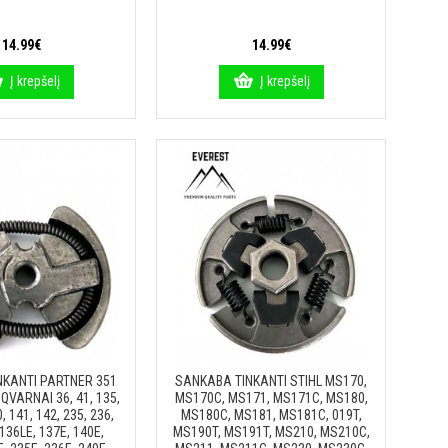
14.99€
14.99€
Į krepšelį
Į krepšelį
NKANTI PARTNER 351
SANKABA TINKANTI STIHL MS170,
QVARNAI 36, 41, 135,
MS170C, MS171, MS171C, MS180,
, 141, 142, 235, 236,
MS180C, MS181, MS181C, 019T,
 136LE, 137E, 140E,
MS190T, MS191T, MS210, MS210C,