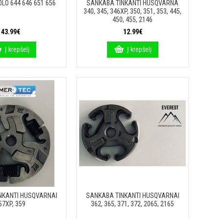
LO 644 646 651 656
SANKABA TINKANTI HUSQVARNA
340, 345, 346XP, 350, 351, 353, 445,
450, 455, 2146
43.99€
12.99€
Į krepšelį
Į krepšelį
NKANTI HUSQVARNAI
SANKABA TINKANTI HUSQVARNAI
57XP, 359
362, 365, 371, 372, 2065, 2165