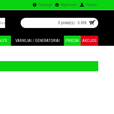
Prisijungti
Registruotis
Paskyra
0 prekė(s) - 0.00€
ALYS
VARIKLIAI / GENERATORIAI
PRIEDAI
AKCIJOS