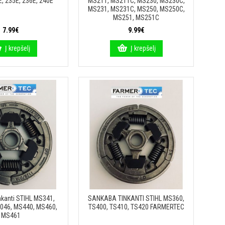
E, 235E, 236E, 240E
MS211, MS211C, MS230, MS230C,
MS231, MS231C, MS250, MS250C,
MS251, MS251C
7.99€
9.99€
Į krepšelį
Į krepšelį
kanti STIHL MS341,
SANKABA TINKANTI STIHL MS360,
 046, MS440, MS460,
TS400, TS410, TS420 FARMERTEC
MS461