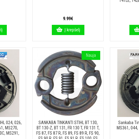
141LE, 142
9.99€
lį
Į krepšelį
Nauja
HL 024, 026,
SANKABA TINKANTI STIHL BT 130,
Sankaba Tin
1, MS270,
BT 130-Z, BT 131, FR 130 T, FR 131 T,
MS361, 044,
0C, MS291,
FS 87, FS 87 R, FS 89, FS 89 R, FS 90,
FS 90 R, FS 91, FS 91 R, FS 100, FS