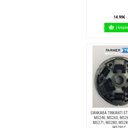
14.99€
Į krepše
SANKABA TINKANTI STI
MS240, MS260, MS26
MS271, MS280, MS28
MS291C