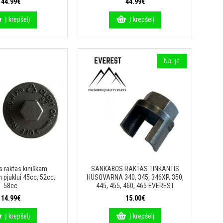
44.99€
44.99€
Į krepšelį
Į krepšelį
Nauja
 raktas kiniškam
SANKABOS RAKTAS TINKANTIS
 pjūklui 45cc, 52cc,
HUSQVARNA 340, 345, 346XP, 350,
58cc
445, 455, 460, 465 EVEREST
14.99€
15.00€
Į krepšelį
Į krepšelį