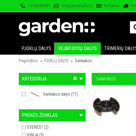
+37065944991
info@gardenplius.lt
Kontaktai
Pri
PJŪKLŲ DALYS
VEJAPJOVIŲ DALYS
TRIMERIŲ DALY
Pagrindinis
PJŪKLŲ DALYS
Sankabos
KATEGORIJA
SANKABOS
Sankabos dalys (17)
PREKĖS ŽENKLAS
EVEREST (2)
KINIJA (3)