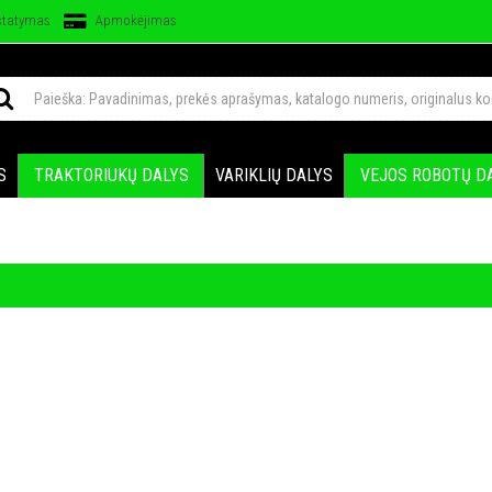
statymas
Apmokėjimas
S
TRAKTORIUKŲ DALYS
VARIKLIŲ DALYS
VEJOS ROBOTŲ D