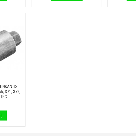
TINKANTIS
, 371, 372,
RTEC
lį