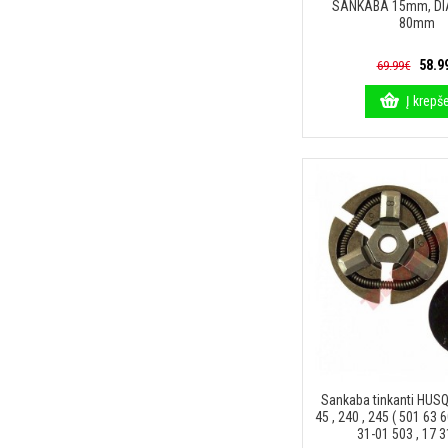
SANKABA 15mm, D
80mm
58.9
69.99€
Į krepše
Sankaba tinkanti HUS
45 , 240 , 245 ( 501 63 
31-01 503 , 17 3