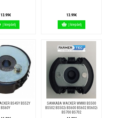
13.99€
13.99€
Į krepšelį
Į krepšelį
CKER BS45Y BS52Y
SANKABA WACKER WM80 BS500
BS60Y
BS502 BS502i BS600 BS602 BS602i
BS700 BS702