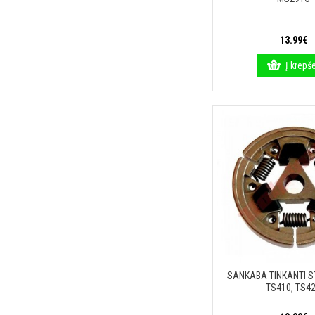
13.99€
Į krepše
SANKABA TINKANTI ST
TS410, TS4