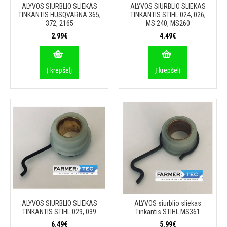
ALYVOS SIURBLIO SLIEKAS
ALYVOS SIURBLIO SLIEKAS
TINKANTIS HUSQVARNA 365,
TINKANTIS STIHL 024, 026,
372, 2165
MS 240, MS260
2.99€
4.49€
Į krepšelį
Į krepšelį
ALYVOS SIURBLIO SLIEKAS
ALYVOS siurblio sliekas
TINKANTIS STIHL 029, 039
Tinkantis STIHL MS361
6.49€
5.99€