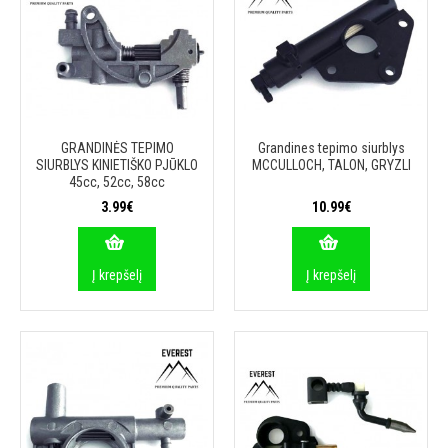
GRANDINĖS TEPIMO
Grandines tepimo siurblys
SIURBLYS KINIETIŠKO PJŪKLO
MCCULLOCH, TALON, GRYZLI
45cc, 52cc, 58cc
3.99€
10.99€
Į krepšelį
Į krepšelį