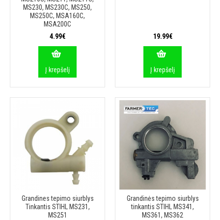
MS230, MS230C, MS250,
MS250C, MSA160C,
MSA200C
4.99€
19.99€
Į krepšelį
Į krepšelį
Grandines tepimo siurblys
Grandinės tepimo siurblys
Tinkantis STIHL MS231,
tinkantis STIHL MS341,
MS251
MS361, MS362