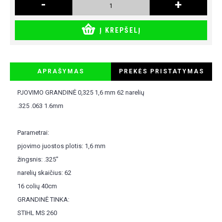
-
+
Į KREPŠELĮ
APRAŠYMAS
PREKĖS PRISTATYMAS
PJOVIMO GRANDINĖ 0,325 1,6 mm 62 narelių
.325 .063 1.6mm
Parametrai:
pjovimo juostos plotis: 1,6 mm
žingsnis: .325"
narelių skaičius: 62
16 colių 40cm
GRANDINĖ TINKA:
STIHL MS 260