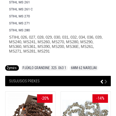
STIHL MS 261
STIHL MS 261 C
STIHL MS 270
STIHL MS 271
STIHL MS 280
STIHL 026, 027, 028, 029, 030, 031, 032, 034, 036, 039,
MS240, MS241, MS260, MS270, MS280, MS290,
MS360, MS361, MS390, MS200, MS36E, MS261,
MS271, MS281, MS291
Žymės:
PJŪKLO GRANDINĖ .325 .063 1
,
6MM 62 NARELIAI
SUSIJUSIOS PREKĖS
-20%
-14%