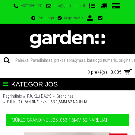
+37065944991
info@gardenplius.lt
Prisijungti
Registruotis
0 prekė(s) - 0.00€
KATEGORIJOS
Pagrindinis
PJŪKLŲ DALYS
Grandinės
PJŪKLO GRANDINĖ .325 .063 1,6MM 62 NARELIAI
PJŪKLO GRANDINĖ .325 .063 1,6MM 62 NARELIAI