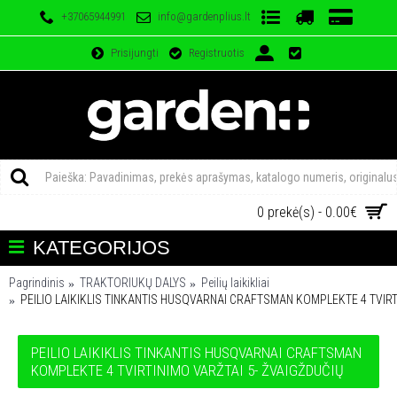
+37065944991
info@gardenplius.lt
Prisijungti
Registruotis
0 prekė(s) - 0.00€
KATEGORIJOS
Pagrindinis
TRAKTORIUKŲ DALYS
Peilių laikikliai
PEILIO LAIKIKLIS TINKANTIS HUSQVARNAI CRAFTSMAN KOMPLEKTE 4 TVIRT
PEILIO LAIKIKLIS TINKANTIS HUSQVARNAI CRAFTSMAN
KOMPLEKTE 4 TVIRTINIMO VARŽTAI 5- ŽVAIGŽDUČIŲ