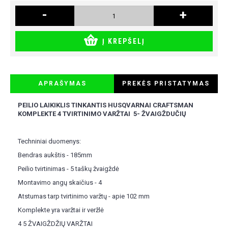
-
+
Į KREPŠELĮ
APRAŠYMAS
PREKĖS PRISTATYMAS
PEILIO LAIKIKLIS TINKANTIS HUSQVARNAI CRAFTSMAN
KOMPLEKTE 4 TVIRTINIMO VARŽTAI 5- ŽVAIGŽDUČIŲ
Techniniai duomenys:
Bendras aukštis - 185mm
Peilio tvirtinimas - 5 taškų žvaigždė
Montavimo angų skaičius - 4
Atstumas tarp tvirtinimo varžtų - apie 102 mm
Komplekte yra varžtai ir veržlė
4 5 ŽVAIGŽDŽIŲ VARŽTAI