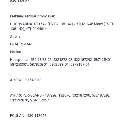
539-112057
Prekiniai ženklai ir modeliai:
HUSQVARNA CT154 / (TS TC 138 142) / YTH21K46 Many (TS TC
138 142), YTH21K46i kiti
Ariens
CRAFTSMAN
Poulan
Husqvarna - 532 18 72-92, 5321872-92, 532187292, 587125401,
587253301, 587820301, 5872533-01, 5878197-01,
ARIENS - 21549012
AYP/ROPER/SEARS - 187292, 192870, 532187290, 532187292,
532192870, 539-112057
POULAN - 539-112057