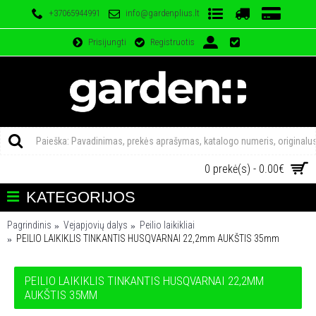
+37065944991
info@gardenplius.lt
Prisijungti
Registruotis
0 prekė(s) - 0.00€
KATEGORIJOS
Pagrindinis
Vejapjovių dalys
Peilio laikikliai
PEILIO LAIKIKLIS TINKANTIS HUSQVARNAI 22,2mm AUKŠTIS 35mm
PEILIO LAIKIKLIS TINKANTIS HUSQVARNAI 22,2MM
AUKŠTIS 35MM