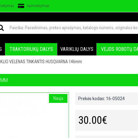
statymas
Apmokėjimas
S
TRAKTORIUKŲ DALYS
VARIKLIŲ DALYS
VEJOS ROBOTŲ D
IKIKLIO VELENAS TINKANTIS HUSQVARNA 146mm
46MM
Nauja
Prekės kodas:
16-05024
30.00€