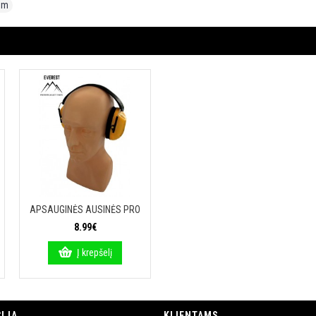
mm
APSAUGINĖS AUSINĖS PRO
8.99€
Į krepšelį
IJA
KLIENTAMS