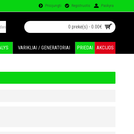
Prisijungti
Registruotis
Paskyra
0 prekė(s) - 0.00€
ALYS
VARIKLIAI / GENERATORIAI
PRIEDAI
AKCIJOS