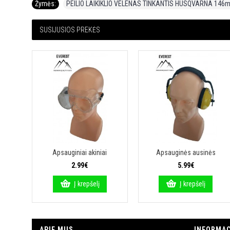
Žymės:
PEILIO LAIKIKLIO VELENAS TINKANTIS HUSQVARNA 146
SUSIJUSIOS PREKĖS
Apsauginiai akiniai
Apsauginės ausinės
2.99€
5.99€
Į krepšelį
Į krepšelį
APIE MUS
INFORMAC