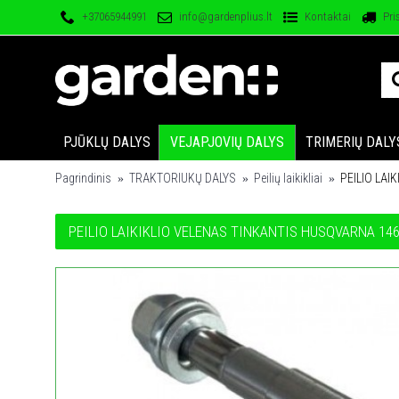
+37065944991
info@gardenplius.lt
Kontaktai
Pri
PJŪKLŲ DALYS
VEJAPJOVIŲ DALYS
TRIMERIŲ DALY
Pagrindinis
TRAKTORIUKŲ DALYS
Peilių laikikliai
PEILIO LA
PEILIO LAIKIKLIO VELENAS TINKANTIS HUSQVARNA 1