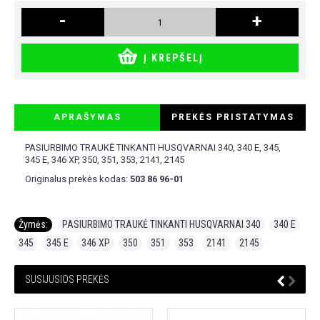
-
+
Į KREPŠELĮ
APRAŠYMAS
PREKĖS PRISTATYMAS
PASIURBIMO TRAUKĖ TINKANTI HUSQVARNAI 340, 340 E, 345,
345 E, 346 XP, 350, 351, 353, 2141, 2145
Originalus prekės kodas:
503 86 96-01
Žymės:
PASIURBIMO TRAUKĖ TINKANTI HUSQVARNAI 340
,
340 E
,
345
,
345 E
,
346 XP
,
350
,
351
,
353
,
2141
,
2145
SUSIJUSIOS PREKĖS