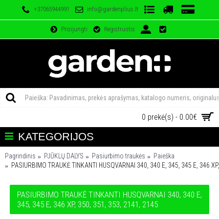
+37065944991
info@gardenplius.lt
Prisijungti
Registruotis
0 prekė(s) - 0.00€
KATEGORIJOS
Pagrindinis
PJŪKLŲ DALYS
Pasiurbimo traukės
Paieška
PASIURBIMO TRAUKĖ TINKANTI HUSQVARNAI 340, 340 E, 345, 345 E, 346 XP, 
PASIURBIMO TRAUKĖ TINKANTI HUSQVARNAI 340, 340 E,
345, 345 E, 346 XP, 350, 351, 353, 2141, 2145