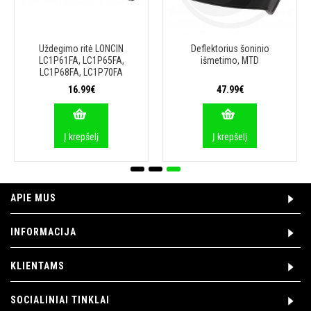
Uždegimo ritė LONCIN
Deflektorius šoninio
LC1P61FA, LC1P65FA,
išmetimo, MTD
LC1P68FA, LC1P70FA
16.99€
47.99€
Į krepšelį
Į krepšelį
APIE MUS
INFORMACIJA
KLIENTAMS
SOCIALINIAI TINKLAI