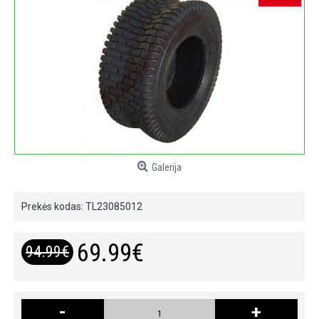
Galerija
Prekės kodas:
TL23085012
69.99€
94.99€
-
+