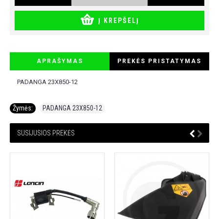
Į KREPŠELĮ
APRAŠYMAS
PREKĖS PRISTATYMAS
PADANGA 23X850-12
Žymės:
PADANGA 23X850-12
SUSIJUSIOS PREKĖS