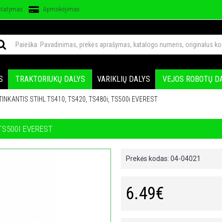
statymas
Apmokėjimas
S
TRAKTORIUKŲ DALYS
VARIKLIŲ DALYS
VEJOS ROBOTŲ D
TINKANTIS STIHL TS410, TS420, TS480i, TS500i EVEREST
 TS500I EVEREST
Prekės kodas:
04-04021
6.49€