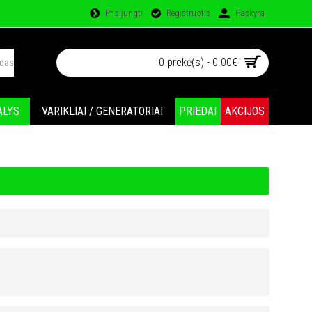
Prisijungti
Registruotis
Paskyra
0 prekė(s) - 0.00€
ALYS
VARIKLIAI / GENERATORIAI
PRIEDAI
AKCIJOS