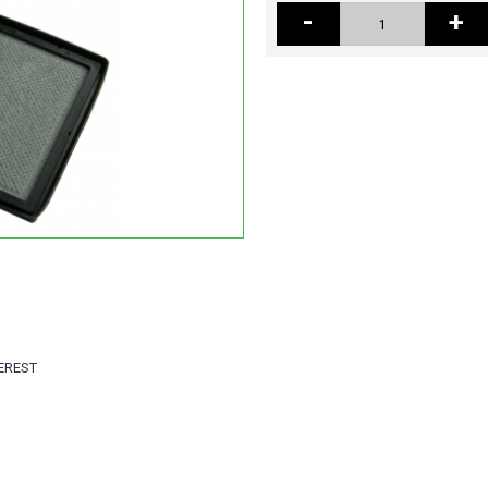
-
+
VEREST