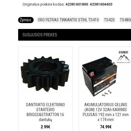
Originalus prekės kodas:
42381401800 42381404403
Žymės:
ORO FILTRAS TINKANTIS STIHL TS410
,
TS420
,
TS480
SUSIJUSIOS PREKĖS
DANTRATIS ELEKTRINIO
AKUMULIATORIUS GELINIS
STARTERIO
(AGM) 12V 32Ah KAIRINIS
BRIGGS&STRATTON 16
PLIUSAS 192 mm x 121 mm
dantukų
x 174 mm
2.99€
74.99€