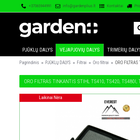
+37065944991
info@gardenplius.lt
Kontaktai
Pri
PJŪKLŲ DALYS
VEJAPJOVIŲ DALYS
TRIMERIŲ DALY
Pagrindinis
PJŪKLŲ DALYS
Filtrai
Oro filtrai
ORO FILTRAS 
ORO FILTRAS TINKANTIS STIHL TS410, TS420, TS480I,
Laikinai Nėra