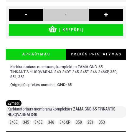
-
+
Į KREPŠELĮ
APRAŠYMAS
PREKĖS PRISTATYMAS
Karbiuratoriaus membranų komplektas ZAMA GND-65
TINKANTIS HUSQVARNAI 340, 340E, 345, 345E, 346, 346XP, 350,
351, 353
Originalūs prekės numeriai:
GND-65
Žymės:
Karbiuratoriaus membranų komplektas ZAMA GND-65 TINKANTIS
HUSQVARNAI 340
,
340E
,
345
,
345E
,
346
,
346XP
,
350
,
351
,
353