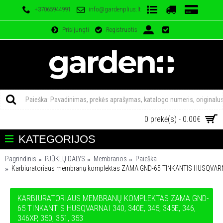
+37065944991
info@gardenplius.lt
Prisijungti
Registruotis
0 prekė(s) - 0.00€
KATEGORIJOS
Pagrindinis
PJŪKLŲ DALYS
Membranos
Paieška
Karbiuratoriaus membranų komplektas ZAMA GND-65 TINKANTIS HUSQVARNAI 
KARBIURATORIAUS MEMBRANŲ KOMPLEKTAS ZAMA GND-
65 TINKANTIS HUSQVARNAI 340, 340E, 345, 345E, 346,
346XP, 350, 351, 353