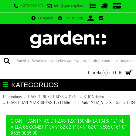
+37065944991
info@gardenplius.lt
Prisijungti
Registruotis
0 prekė(s) - 0.00€
KATEGORIJOS
Pagrindinis
TRAKTORIUKŲ DALYS
Diržai
STIGA diržai
GRANIT DANTYTAS DIRŽAS 12x1160mm La Park 121 M, Villa 85 Combi 1134
GRANIT DANTYTAS DIRŽAS 12X1160MM LA PARK 121 M,
VILLA 85 COMBI 1134-9182-02 1134-9182-01 9585-0161-01
9585-0085-00