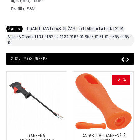
Ilgis (mm): 1160
Profilis: S8M
Žymės:
GRANIT DANTYTAS DIRŽAS 12x1160mm La Park 121 M
,
Villa 85 Combi 1134-9182-02 1134-9182-01 9585-0161-01 9585-0085-
00
SUSIJUSIOS PREKĖS
-25%
RANKENA
GALASTUVO RANKENĖLĖ