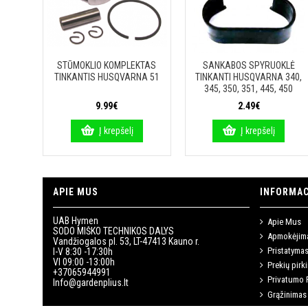
STŪMOKLIO KOMPLEKTAS
SANKABOS SPYRUOKLĖ
TINKANTIS HUSQVARNA 51
TINKANTI HUSQVARNA 340,
345, 350, 351, 445, 450
9.99€
2.49€
Į krepšelį
Į krepšelį
APIE MUS
INFORMAC
UAB Hymen
Apie Mus
SODO MIŠKO TECHNIKOS DALYS
Apmokėjim
Vandžiogalos pl. 53, LT-47413 Kauno r.
Pristatyma
I-V 8:30 -17:30h
VI 09:00 -13:00h
Prekių pirk
+37065944991
Privatumo P
Info@gardenplius.lt
Grąžinimas 