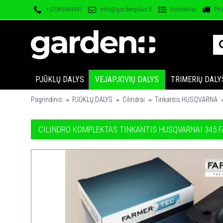
+37065944991
info@gardenplius.lt
Kontaktai
Pri
PJŪKLŲ DALYS
VEJAPJOVIŲ DALYS
TRIMERIŲ DALY
Pagrindinis
PJŪKLŲ DALYS
Cilindrai
Tinkantis HUSQVARNA
CILINDRO KOMPLEKTAS TINKANTIS HUSQVARNAI 345 