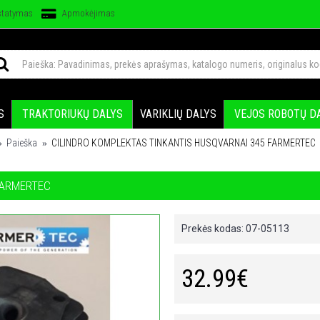
statymas
Apmokėjimas
S
TRAKTORIUKŲ DALYS
VARIKLIŲ DALYS
VEJOS ROBOTŲ D
Paieška
CILINDRO KOMPLEKTAS TINKANTIS HUSQVARNAI 345 FARMERTEC
FARMERTEC
Prekės kodas:
07-05113
32.99€