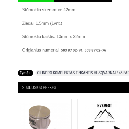
Stūmoklio skersmuo: 42mm
Žiedai: 1,5mm (1vnt.)
Stūmoklio kaištis: 10mm x 32mm
Origianlūs numeriai:
503 87 02-74, 503 87 02-76
Žymės:
CILINDRO KOMPLEKTAS TINKANTIS HUSQVARNAI 345 F
SUSIJUSIOS PREKĖS