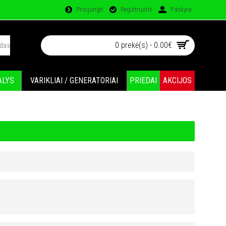
Prisijungti
Registruotis
Paskyra
0 prekė(s) - 0.00€
ALYS
VARIKLIAI / GENERATORIAI
PRIEDAI
AKCIJOS