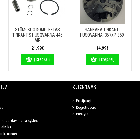
STŪMOKLIO KOMPLEKTAS
SANKABA TINKANTI
TINKANTIS HUSQVARNA 445
HUSQVARNAI 357XP, 359
AIP
21.99€
14.99€
Į krepšelį
Į krepšelį
IJA
KLIENTAMS
Prisijungti
as
Registruotis
s
Paskyra
imo pardavimo taisyklės
olitika
ir keitimas