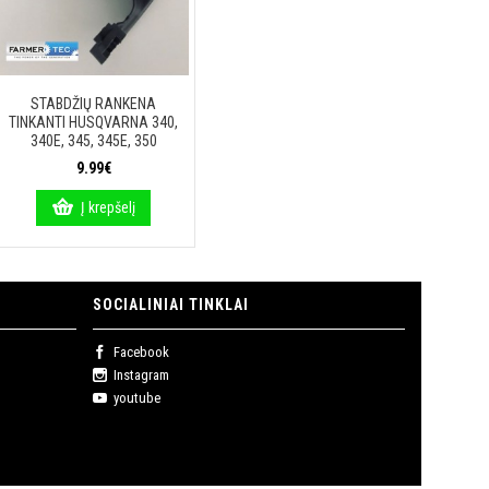
STABDŽIŲ RANKENA
TINKANTI HUSQVARNA 340,
340E, 345, 345E, 350
9.99€
Į krepšelį
SOCIALINIAI TINKLAI
Facebook
Instagram
youtube