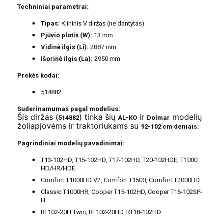
Techniniai parametrai:
Tipas:
Klininis V diržas (ne dantytas)
Pjūvio plotis (W):
13 mm
Vidinė ilgis (Li):
2887 mm
Išorinė ilgis (La):
2950 mm
Prekės kodai:
514882
Suderinamumas pagal modelius:
Šis diržas (
) tinka šių
ir
modelių
514882
AL-KO
Dolmar
žoliapjovėms ir traktoriukams su
:
92-102 cm deniais
Pagrindiniai modelių pavadinimai:
T13-102HD, T15-102HD, T17-102HD, T20-102HDE, T1000
HD/HR/HDE
Comfort T1000HD V2, Comfort T1500, Comfort T2000HD
Classic T1000HR, Cooper T15-102HD, Cooper T16-102SP-
H
RT102-20H Twin, RT102-20HD, RT18-102HD