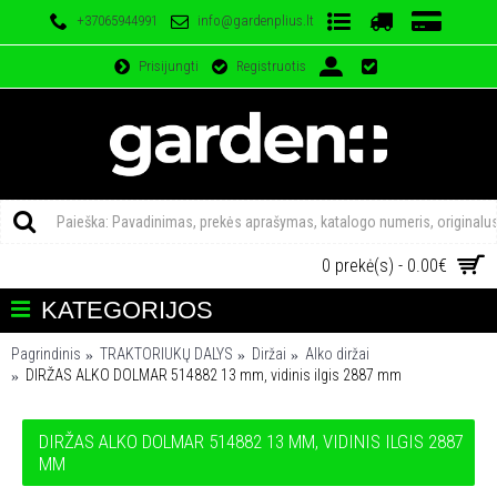
+37065944991
info@gardenplius.lt
Prisijungti
Registruotis
0 prekė(s) - 0.00€
KATEGORIJOS
Pagrindinis
TRAKTORIUKŲ DALYS
Diržai
Alko diržai
DIRŽAS ALKO DOLMAR 514882 13 mm, vidinis ilgis 2887 mm
DIRŽAS ALKO DOLMAR 514882 13 MM, VIDINIS ILGIS 2887
MM