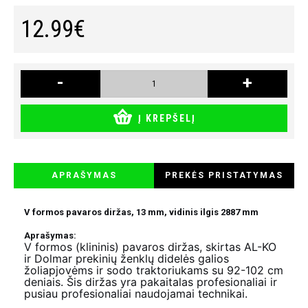
12.99€
-
+
Į KREPŠELĮ
APRAŠYMAS
PREKĖS PRISTATYMAS
V formos pavaros diržas, 13 mm, vidinis ilgis 2887 mm
Aprašymas:
V formos (klininis) pavaros diržas, skirtas AL-KO
ir Dolmar prekinių ženklų didelės galios
žoliapjovėms ir sodo traktoriukams su 92-102 cm
deniais. Šis diržas yra pakaitalas profesionaliai ir
pusiau profesionaliai naudojamai technikai.