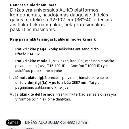
Bendras suderinamumas:
Diržas yra universalus AL-KO platformos
komponentas, naudojamas daugelyje didelės
galios modelių su 92-102 cm (36"-40") deniais.
Jis tinka tiek namų ūkio, tiek profesionalios
paskirties mašinoms.
Kaip pasirinkti teisingai (patikrinimo veiksmai):
Patikrinkite pagal kodą:
Ieškokite ant seno diržo
užrašo
514882
.
Patikrinkite modelį:
Įsitikinkite, kad jūsų mašinos modelio
pavadinimas (pvz., T15-102HD ar Comfort T1000HD) yra
aukščiau pateiktame sąraše.
Išmatuokite ilgį:
Norėdami patvirtinti, išmatuokite seno
diržo
vidinį ilgį (Li) – jis turi būti 2887 mm
. Tai yra
pagrindinis patikrinimo kriterijus.
Įsitikinkite dėl formos:
Pasitikrinkite, kad senasis diržas yra
V formos (klininis), o ne dantytas.
Žymės:
DIRŽAS ALKO DOLMAR 514882 13 mm
,