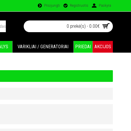
Prisijungti
Registruotis
Paskyra
0 prekė(s) - 0.00€
ALYS
VARIKLIAI / GENERATORIAI
PRIEDAI
AKCIJOS