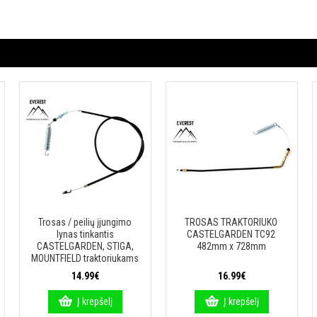
Trosas / peilių įjungimo
TROSAS TRAKTORIUKO
lynas tinkantis
CASTELGARDEN TC92
CASTELGARDEN, STIGA,
482mm x 728mm
MOUNTFIELD traktoriukams
14.99€
16.99€
Į krepšelį
Į krepšelį