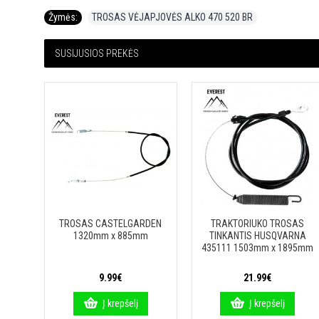
Žymės:
TROSAS VĖJAPJOVĖS ALKO 470 520 BR
SUSIJUSIOS PREKĖS
TROSAS CASTELGARDEN
TRAKTORIUKO TROSAS
1320mm x 885mm
TINKANTIS HUSQVARNA
435111 1503mm x 1895mm
9.99€
21.99€
Į krepšelį
Į krepšelį