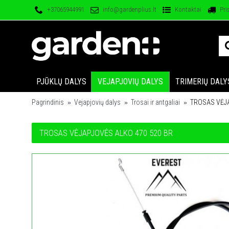
+37065944991
info@gardenplius.lt
Kontaktai
Pri
PJŪKLŲ DALYS
VEJAPJOVIŲ DALYS
TRIMERIŲ DALY
Pagrindinis
Vejapjovių dalys
Trosai ir antgaliai
TROSAS VĖJA
TROSAS VĖJAPJOVĖS ALKO 470 520 BR