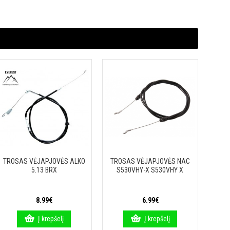
TROSAS VĖJAPJOVĖS ALKO
TROSAS VĖJAPJOVĖS NAC
5.13 BRX
S530VHY-X S530VHY X
8.99€
6.99€
Į krepšelį
Į krepšelį