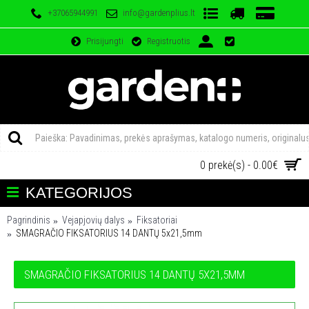
+37065944991
info@gardenplius.lt
Prisijungti
Registruotis
0 prekė(s) - 0.00€
KATEGORIJOS
Pagrindinis
Vejapjovių dalys
Fiksatoriai
SMAGRAČIO FIKSATORIUS 14 DANTŲ 5x21,5mm
SMAGRAČIO FIKSATORIUS 14 DANTŲ 5X21,5MM