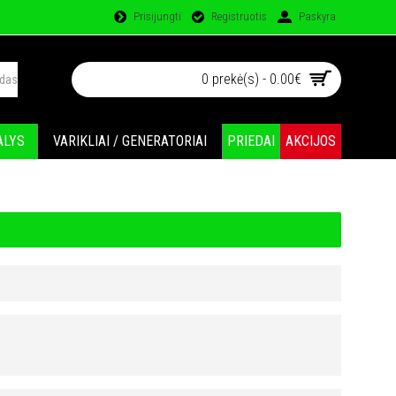
Prisijungti
Registruotis
Paskyra
0 prekė(s) - 0.00€
ALYS
VARIKLIAI / GENERATORIAI
PRIEDAI
AKCIJOS