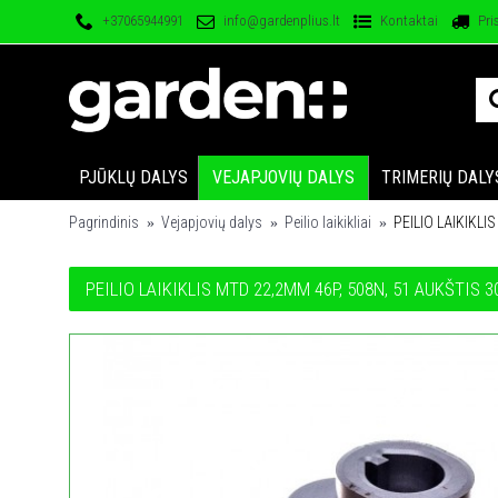
+37065944991
info@gardenplius.lt
Kontaktai
Pri
PJŪKLŲ DALYS
VEJAPJOVIŲ DALYS
TRIMERIŲ DALY
Pagrindinis
Vejapjovių dalys
Peilio laikikliai
PEILIO LAIKIKLI
PEILIO LAIKIKLIS MTD 22,2MM 46P, 508N, 51 AUKŠTIS 