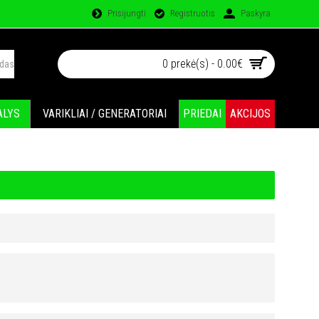
Prisijungti
Registruotis
Paskyra
0 prekė(s) - 0.00€
ALYS
VARIKLIAI / GENERATORIAI
PRIEDAI
AKCIJOS