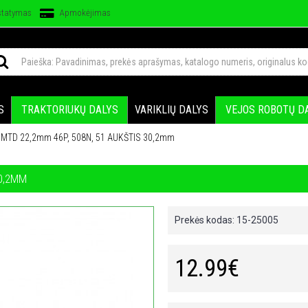
statymas
Apmokėjimas
S
TRAKTORIUKŲ DALYS
VARIKLIŲ DALYS
VEJOS ROBOTŲ D
S MTD 22,2mm 46P, 508N, 51 AUKŠTIS 30,2mm
30,2MM
Prekės kodas:
15-25005
12.99€