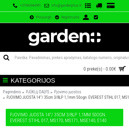
+37065944991
info@gardenplius.lt
Prisijungti
Registruotis
0 prekė(s) - 0.00€
KATEGORIJOS
Pagrindinis
PJŪKLŲ DALYS
Pjovimo juostos
PJOVIMO JUOSTA 14"/ 35cm 3/8LP 1,1mm 50ogn. EVEREST STIHL 017, MS1
PJOVIMO JUOSTA 14"/ 35CM 3/8LP 1,1MM 50OGN.
EVEREST STIHL 017, MS170, MS171, MSE140, E140