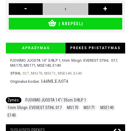
-
+
Į KREPŠELĮ
APRAŠYMAS
PREKĖS PRISTATYMAS
PJOVIMO JUOSTA 14" 3/8LP 1,1mm 50ogn. EVEREST STIHL 017,
MS170, MS171, MSE140, E140
STIHL
017, MS170, MS171, MSE140, E140
144MLEA074
Originalus kodas:
Žymės:
PJOVIMO JUOSTA 14"/ 35cm 3/8LP 1
,
1mm 50ogn. EVEREST STIHL 017
,
MS170
,
MS171
,
MSE140
,
E140
SUSIJUSIOS PREKĖS