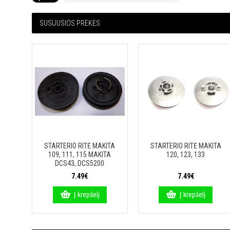
SUSIJUSIOS PREKĖS
STARTERIO RITĖ MAKITA
STARTERIO RITĖ MAKITA
109, 111, 115 MAKITA
120, 123, 133
DCS43, DCS5200
7.49€
7.49€
Į krepšelį
Į krepšelį