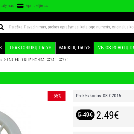
statymas
Apmokėjimas
S
TRAKTORIUKŲ DALYS
VARIKLIŲ DALYS
VEJOS ROBOTŲ D
STARTERIO RITĖ HONDA GX240 GX270
-55%
Prekės kodas:
08-02016
2.49€
5.49€