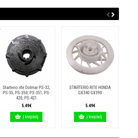
Starterio ritė Dolmar PS-32,
STARTERIO RITĖ HONDA
STA
PS-35, PS-350, PS-351, PS-
GX340 GX390
HUSQ
420, PS-421
5.49€
5.49€
Į krepšelį
Į krepšelį