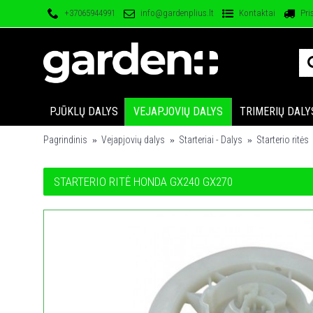
+37065944991
info@gardenplius.lt
Kontaktai
Pri
PJŪKLŲ DALYS
VEJAPJOVIŲ DALYS
TRIMERIŲ DALY
Pagrindinis
Vejapjovių dalys
Starteriai - Dalys
Starterio ritės
STARTERIO RITĖ HONDA GX240 GX270