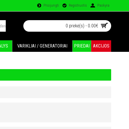
Prisijungti
Registruotis
Paskyra
0 prekė(s) - 0.00€
ALYS
VARIKLIAI / GENERATORIAI
PRIEDAI
AKCIJOS