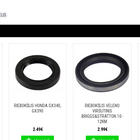
ELIS
RIEBOKŠLIS HONDA GX340,
RIEBOKŠLIS VELENO
GX390
VIRŠUTINIS
BRIGGS&STRATTON 10-
12KM
2.49€
2.99€