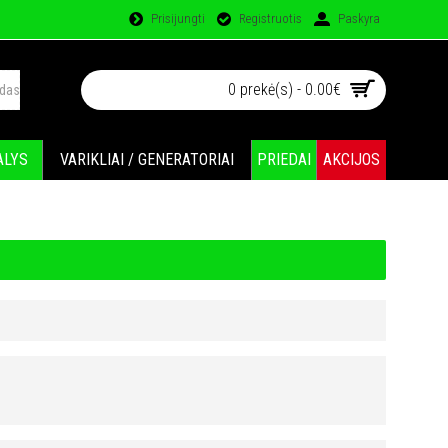
Prisijungti
Registruotis
Paskyra
0 prekė(s) - 0.00€
ALYS
VARIKLIAI / GENERATORIAI
PRIEDAI
AKCIJOS