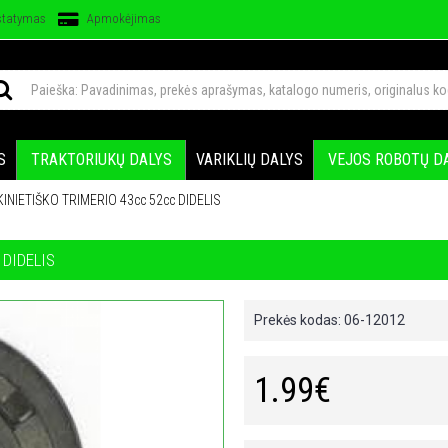
statymas
Apmokėjimas
S
TRAKTORIUKŲ DALYS
VARIKLIŲ DALYS
VEJOS ROBOTŲ D
INIETIŠKO TRIMERIO 43cc 52cc DIDELIS
 DIDELIS
Prekės kodas:
06-12012
1.99€