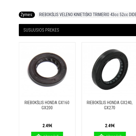
Žymės:
RIEBOKŠLIS VELENO KINIETIŠKO TRIMERIO 43cc 52cc DID
SUSIJUSIOS PREKĖS
O
RIEBOKŠLIS HONDA GX160
RIEBOKŠLIS HONDA GX240,
GX200
GX270
RINT
KM
2.49€
2.49€