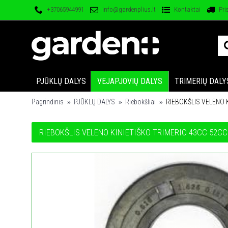
+37065944991
info@gardenplius.lt
Kontaktai
Pri
PJŪKLŲ DALYS
VEJAPJOVIŲ DALYS
TRIMERIŲ DALY
Pagrindinis
PJŪKLŲ DALYS
Riebokšliai
RIEBOKŠLIS VELENO K
RIEBOKŠLIS VELENO KINIETIŠKO TRIMERIO 43CC 52CC