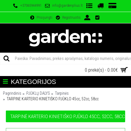
+37065944991
info@gardenplius.lt
Prisijungti
Registruotis
0 prekė(s) - 0.00€
KATEGORIJOS
Pagrindinis
PJŪKLŲ DALYS
Tarpinės
TARPINĖ KARTERIO KINIETIŠKO PJŪKLO 45cc, 52cc, 58cc
TARPINĖ KARTERIO KINIETIŠKO PJŪKLO 45CC, 52CC, 58CC