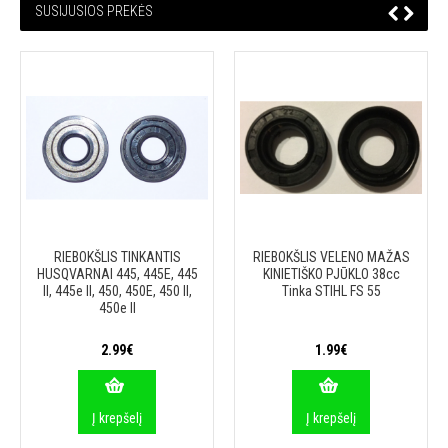
SUSIJUSIOS PREKĖS
RIEBOKŠLIS TINKANTIS
RIEBOKŠLIS VELENO MAŽAS
HUSQVARNAI 445, 445E, 445
KINIETIŠKO PJŪKLO 38cc
II, 445e II, 450, 450E, 450 II,
Tinka STIHL FS 55
450e II
2.99€
1.99€
Į krepšelį
Į krepšelį