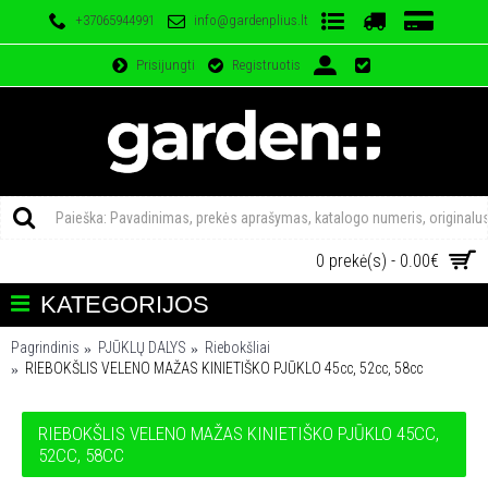
+37065944991
info@gardenplius.lt
Prisijungti
Registruotis
0 prekė(s) - 0.00€
KATEGORIJOS
Pagrindinis
PJŪKLŲ DALYS
Riebokšliai
RIEBOKŠLIS VELENO MAŽAS KINIETIŠKO PJŪKLO 45cc, 52cc, 58cc
RIEBOKŠLIS VELENO MAŽAS KINIETIŠKO PJŪKLO 45CC,
52CC, 58CC