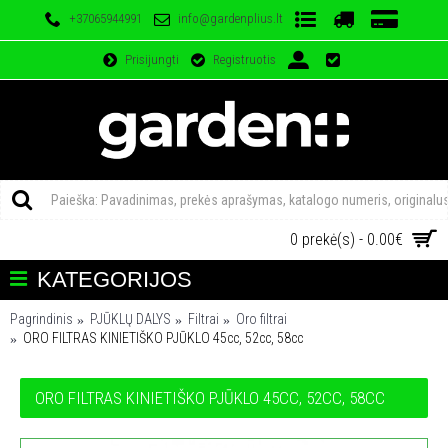
+37065944991
info@gardenplius.lt
Prisijungti
Registruotis
0 prekė(s) - 0.00€
KATEGORIJOS
Pagrindinis
PJŪKLŲ DALYS
Filtrai
Oro filtrai
ORO FILTRAS KINIETIŠKO PJŪKLO 45cc, 52cc, 58cc
ORO FILTRAS KINIETIŠKO PJŪKLO 45CC, 52CC, 58CC