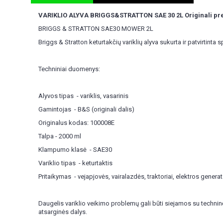
VARIKLIO ALYVA BRIGGS&STRATTON SAE 30 2L Originali pr
BRIGGS & STRATTON SAE30 MOWER 2L
Briggs & Stratton keturtakčių variklių alyva sukurta ir patvirtinta
Techniniai duomenys:
Alyvos tipas - variklis, vasarinis
Gamintojas - B&S (originali dalis)
Originalus kodas: 100008E
Talpa - 2000 ml
Klampumo klasė - SAE30
Variklio tipas - keturtaktis
Pritaikymas - vejapjovės, vairalazdės, traktoriai, elektros generat
Daugelis variklio veikimo problemų gali būti siejamos su techni
atsarginės dalys.