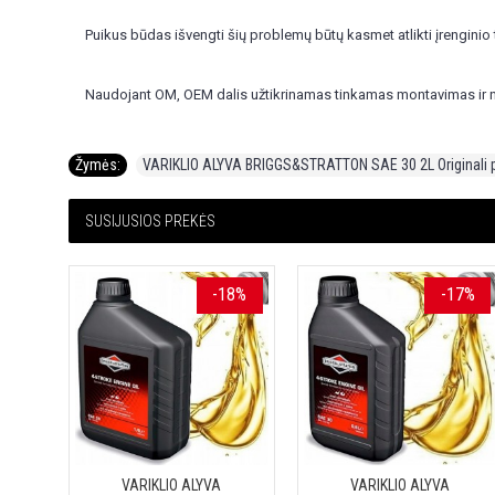
Puikus būdas išvengti šių problemų būtų kasmet atlikti įrenginio 
Naudojant OM, OEM dalis užtikrinamas tinkamas montavimas ir naš
Žymės:
VARIKLIO ALYVA BRIGGS&STRATTON SAE 30 2L Originali 
SUSIJUSIOS PREKĖS
-18%
-17%
VARIKLIO ALYVA
VARIKLIO ALYVA