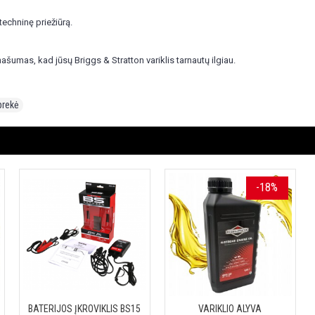
techninę priežiūrą.
umas, kad jūsų Briggs & Stratton variklis tarnautų ilgiau.
prekė
-18%
BATERIJOS ĮKROVIKLIS BS15
VARIKLIO ALYVA