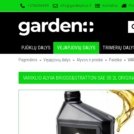
+37065944991
info@gardenplius.lt
Kontaktai
Pri
PJŪKLŲ DALYS
VEJAPJOVIŲ DALYS
TRIMERIŲ DALY
Pagrindinis
Vejapjovių dalys
Alyvos ir priedai
Paieška
VAR
VARIKLIO ALYVA BRIGGS&STRATTON SAE 30 2L ORIGIN