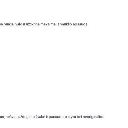
va puikiai valo ir užtikrina maksimalią variklio apsaugą.
as, nešvari uždegimo žvakė ir panaudota alyva bei neoriginalios