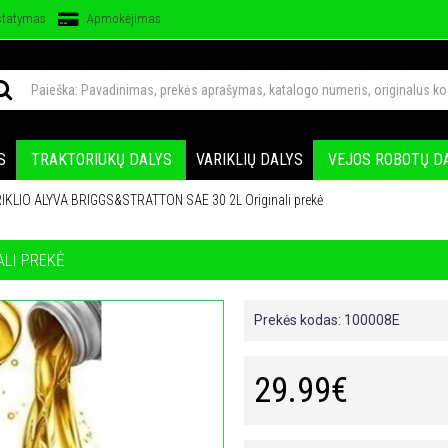
statymas
Apmokėjimas
S
TRAKTORIUKŲ DALYS
VARIKLIŲ DALYS
VEJOS ROBOTŲ D
IKLIO ALYVA BRIGGS&STRATTON SAE 30 2L Originali prekė
ALI PREKĖ
Prekės kodas:
100008E
29.99€