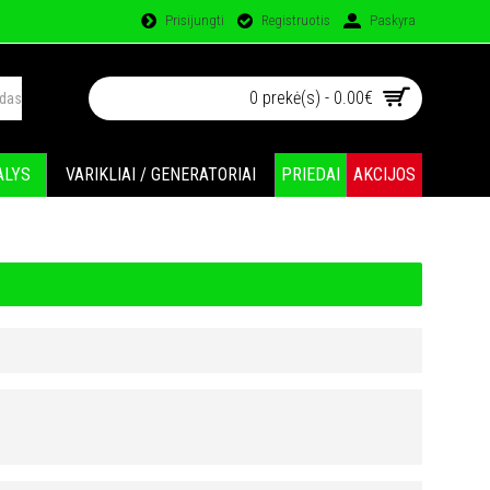
Prisijungti
Registruotis
Paskyra
0 prekė(s) - 0.00€
ALYS
VARIKLIAI / GENERATORIAI
PRIEDAI
AKCIJOS