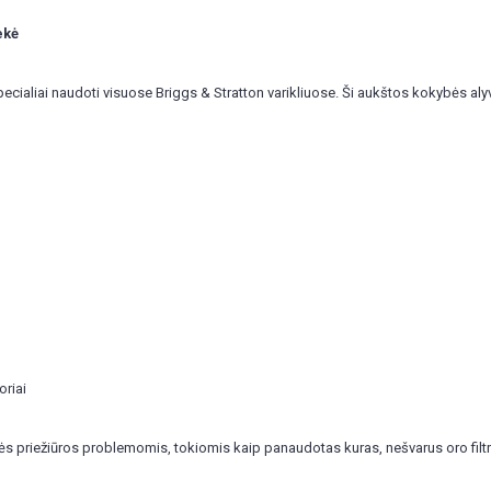
ekė
 specialiai naudoti visuose Briggs & Stratton varikliuose. Ši aukštos kokybės aly
oriai
nės priežiūros problemomis, tokiomis kaip panaudotas kuras, nešvarus oro filtr